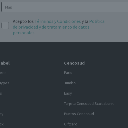
Acepto los
Términos y Condiciones
y la
Política
de privacidad y de tratamiento de datos
personales
sabel
Cencosud
ores
Paris
Mypes
Jumbo
s
Easy
y
Tarjeta Cencosud Scotiabank
ay
Puntos Cencosud
ck
Giftcard