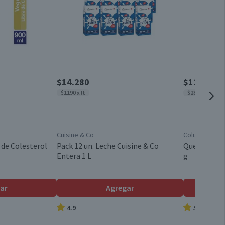
Caja
0
10,4
Chile
$14.280
$1130
$1190 x lt
$28.250 x kg
Cuisine & Co
Colun
 de Colesterol
Pack 12 un. Leche Cuisine & Co
Queso Reggi
Entera 1 L
g
ar
Agregar
4.9
5.0