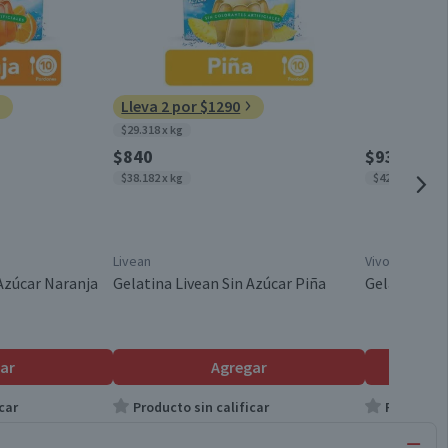
Lleva 2 por $1290
$29.318 x kg
$840
$930
$38.182 x kg
$42.273 x kg
Livean
Vivo
 Azúcar Naranja
Gelatina Livean Sin Azúcar Piña
Gelatina Viv
ar
Agregar
car
Producto sin calificar
Producto s