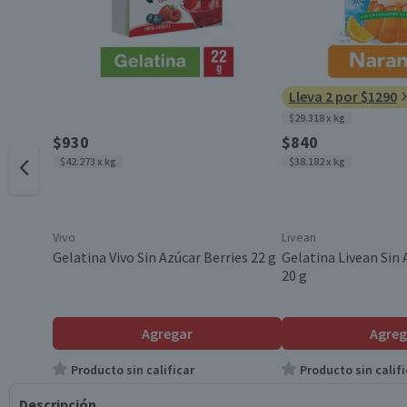
Lleva 2 por $1290
$29.318 x kg
$930
$840
$42.273 x kg
$38.182 x kg
Vivo
Livean
Gelatina Vivo Sin Azúcar Berries 22 g
Gelatina Livean Sin
20 g
Agregar
Agreg
Producto sin calificar
Producto sin califi
Descripción