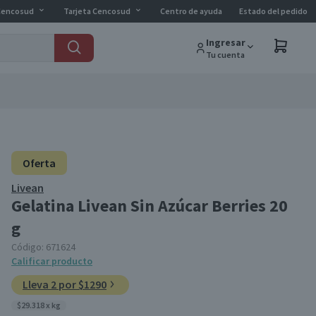
Cencosud
Tarjeta Cencosud
Centro de ayuda
Estado del pedido
Ingresar
Tu cuenta
Oferta
Livean
Gelatina Livean Sin Azúcar Berries 20
g
Código:
671624
Calificar producto
Lleva 2 por $1290
$29.318 x kg