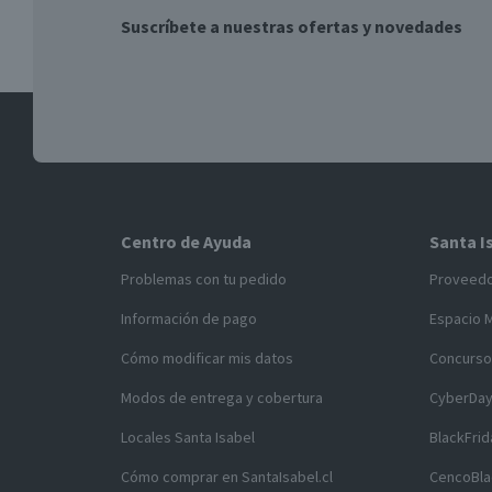
Suscríbete a nuestras ofertas y novedades
Centro de Ayuda
Santa I
Problemas con tu pedido
Proveed
Información de pago
Espacio 
Cómo modificar mis datos
Concurso
Modos de entrega y cobertura
CyberDa
Locales Santa Isabel
BlackFrid
Cómo comprar en SantaIsabel.cl
CencoBla