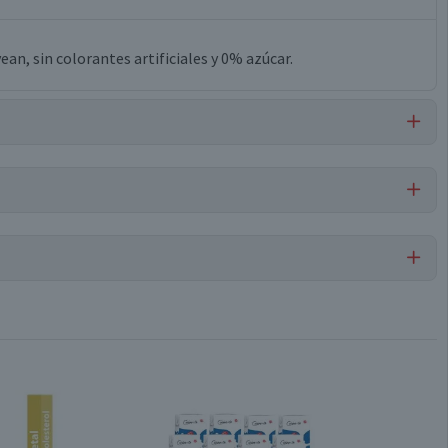
ean, sin colorantes artificiales y 0% azúcar.
 sodio, saborizante idéntico a natural, acesulfamo k, carmín
Por cada 1 porción
os.
Gelatinas
7
1,3
Conservar en un lugar fresco y seco
0
0,1