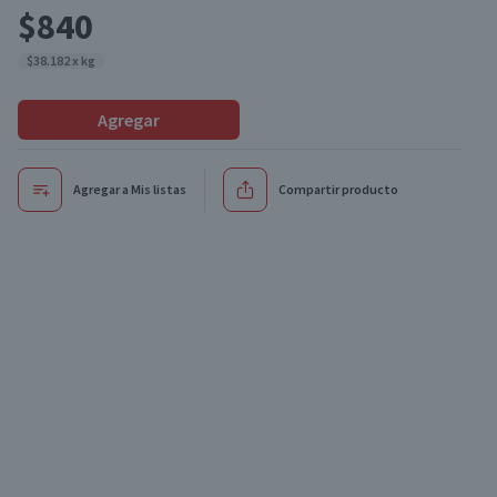
$840
$38.182 x kg
Agregar
Agregar a Mis listas
Compartir producto