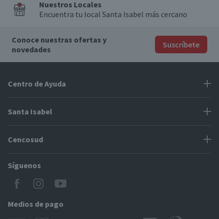
Nuestros Locales
Encuentra tu local Santa Isabel más cercano
Conoce nuestras ofertas y
Suscríbete
novedades
Centro de Ayuda
Problemas con tu pedido
Santa Isabel
Información de pago
Proveedores
Cencosud
Cómo modificar mis datos
Espacio Mypes
Modos de entrega y cobertura
Síguenos
Paris
Concursos
Locales Santa Isabel
Jumbo
CyberDay
Cómo comprar en SantaIsabel.cl
Easy
Medios de pago
BlackFriday
Servicio al cliente
Tarjeta Cencosud Scotiabank