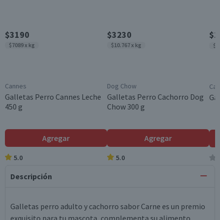
$3190
$3230
$1
$7089 x kg
$10.767 x kg
$6
Cannes
Dog Chow
Cac
Galletas Perro Cannes Leche
Galletas Perro Cachorro Dog
Gal
450 g
Chow 300 g
Agregar
Agregar
5.0
5.0
Descripción
Galletas perro adulto y cachorro sabor Carne es un premio
exquisito para tu mascota, complementa su alimento