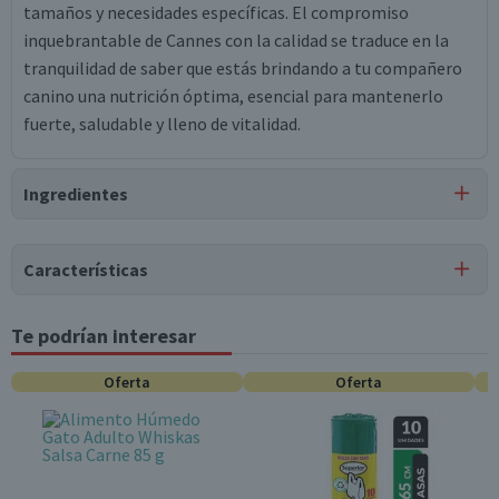
tamaños y necesidades específicas. El compromiso
inquebrantable de Cannes con la calidad se traduce en la
tranquilidad de saber que estás brindando a tu compañero
canino una nutrición óptima, esencial para mantenerlo
fuerte, saludable y lleno de vitalidad.
Ingredientes
Ingredientes
Características
Harina de trigo, Agua, Harina de soya, Materia grasa de
palmiste, Jarabe de glucosa, Colorante color caramelo, Sal,
Tipo de Producto
Te podrían interesar
Suero, Bicarbonato de amonio, Bicarbonato de sodio,
Snacks para Perros
Esencia de carne, Aceite omega 3..
Oferta
Oferta
Tipo de Mascota
Perros
Etapa Mascota
Todas las Etapas