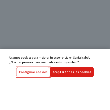
Usamos cookies para mejorar tu experiencia en Santa Isabel.
¿Nos das permiso para guardarlas en tu dispositivo?
Configurar cookies
Aceptar todas las cookies
Centro de Ayuda
Si tienes alguna duda ingresa aquí
Seguimiento de Compras