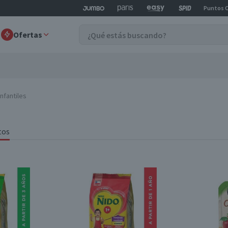
Puntos 
Ofertas
nfantiles
tos