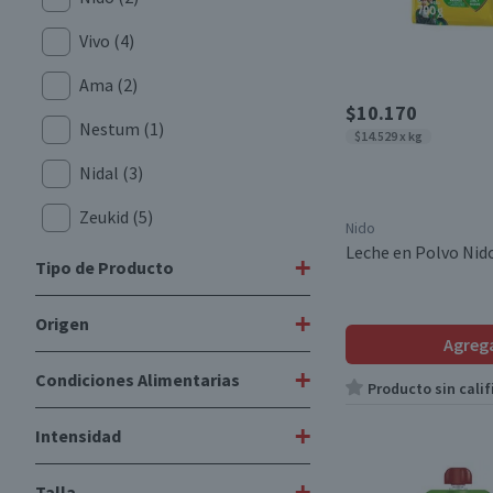
Vivo
(4)
Ama
(2)
$10.170
Nestum
(1)
$14.529 x kg
Nidal
(3)
Zeukid
(5)
Nido
Leche en Polvo Nido
Baby Mum Mum
(4)
+
Tipo de Producto
Disney
(2)
+
Origen
Leches en Polvo
(1)
Agreg
Fórmula Láctea
(4)
+
Condiciones Alimentarias
Importado
(13)
Producto sin calif
Compotas
(11)
Nacional
(10)
+
Intensidad
Libre de Gluten
(6)
Cereal Sabor
(1)
Libre de Huevo
(18)
+
Talla