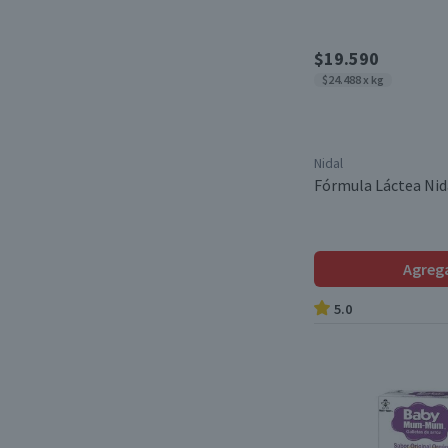
$19.590
$24.488 x kg
Nidal
Fórmula Láctea Nida
Agreg
5.0