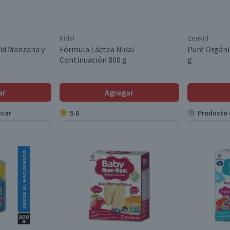
Nidal
Zeukid
id Manzana y
Fórmula Láctea Nidal
Puré Orgáni
Continuación 800 g
g
ar
Agregar
icar
5.0
Producto s