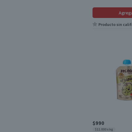
Agreg
Producto sin calif
$990
$11.000 x kg