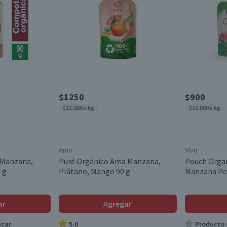
$1250
$900
$13.889 x kg
$10.000 x kg
Ama
Vivo
 Manzana,
Puré Orgánico Ama Manzana,
Pouch Organ
 g
Plátano, Mango 90 g
Manzana Per
ar
Agregar
icar
5.0
Producto s