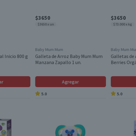
$3650
$3650
$3650 x un
$73.000 x kg
Baby Mum Mum
Baby Mum M
l Inicio 800 g
Galleta de Arroz Baby Mum Mum
Galletas d
Manzana Zapallo 1 un.
Berries Orgá
ar
Agregar
5.0
5.0