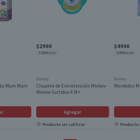
$2990
$4990
$2990 x un
$4990 x un
Disney
Disney
Baby Mum Mum
Chupete de Entretención Mickey-
Mordedor M
Minnie Surtidos 6 M+
ar
Agregar
Producto sin calificar
Producto s