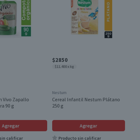
$2850
$11.400 x kg
Nestum
 Vivo Zapallo
Cereal Infantil Nestum Plátano
a 90 g
250 g
Agregar
Agregar
in calificar
Producto sin calificar