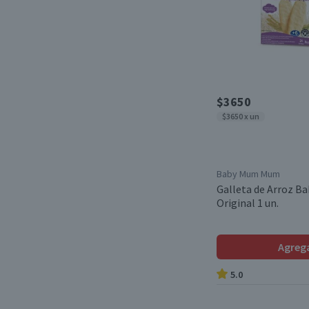
$3650
$3650 x un
Baby Mum Mum
Galleta de Arroz 
Original 1 un.
Agreg
5.0