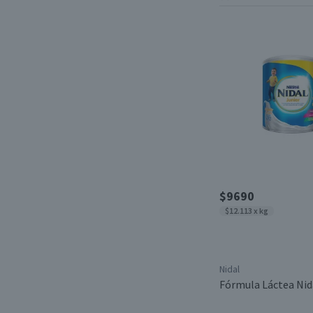
$9690
$12.113 x kg
Nidal
Fórmula Láctea Nida