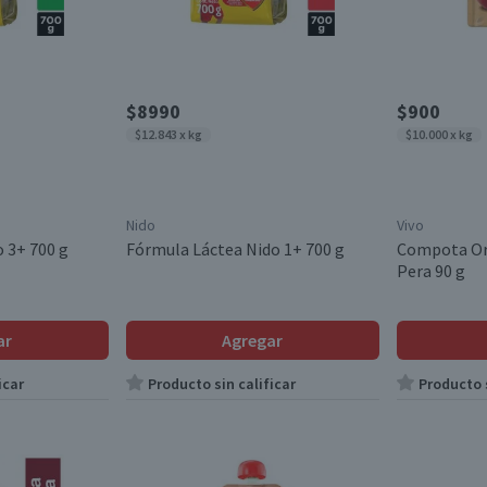
$8990
$900
$12.843 x kg
$10.000 x kg
Nido
Vivo
 3+ 700 g
Fórmula Láctea Nido 1+ 700 g
Compota Or
Pera 90 g
ar
Agregar
icar
Producto sin calificar
Producto s