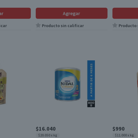
ar
Agregar
icar
Producto sin calificar
Producto s
$16.040
$990
$20.050 x kg
$11.000 x kg