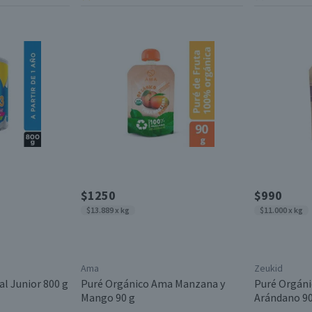
$1250
$990
$13.889 x kg
$11.000 x kg
Ama
Zeukid
l Junior 800 g
Puré Orgánico Ama Manzana y
Puré Orgáni
Mango 90 g
Arándano 90