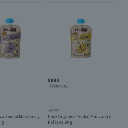
$990
$11.000 x kg
Zeukid
co Zeukid Manzana y
Puré Orgánico Zeukid Manzana y
 g
Plátano 90 g