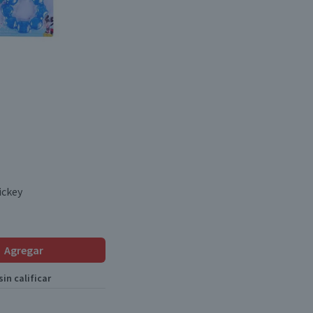
ickey
Agregar
in calificar