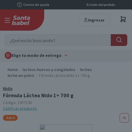
Centro de ayuda
Estado del pedido
Ingresar
Elige tu modo de entrega
Home
lacteos-huevos-y-congelados
leches
leche-en-polvo
Fórmula Láctea Nido 1+ 700 g
Nido
Fórmula Láctea Nido 1+ 700 g
Código:
1957190
Calificar producto
4 de 6