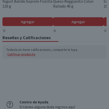
Yogurt Batido Soprole Frutilla
Queso Reggianito Colun
Sa
o disponibles (g)
120 g
Rallado 40 g
200
Azúcares totales
37
10,7
(g)
Agregar
Agregar
Sodio (mg)
160
46,4
Reseñas y Calificaciones
Fibra (g)
5,8
1,7
*Ingesta de referencia de un adulto promedio (8400 kj / 2000 kcal)
Todavía no tiene calificaciones, comparte la tuya.
Calificar producto
Centro de Ayuda
Si tienes alguna duda ingresa aquí