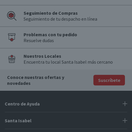
Seguimiento de Compras
Seguimiento de tu despacho en línea
Problemas con tu pedido
Resuelve dudas
Nuestros Locales
Encuentra tu local Santa Isabel más cercano
Conoce nuestras ofertas y
Suscríbete
novedades
Centro de Ayuda
Problemas con tu pedido
Santa Isabel
Información de pago