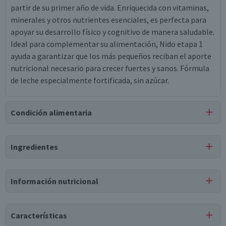
partir de su primer año de vida. Enriquecida con vitaminas,
minerales y otros nutrientes esenciales, es perfecta para
apoyar su desarrollo físico y cognitivo de manera saludable.
Ideal para complementar su alimentación, Nido etapa 1
ayuda a garantizar que los más pequeños reciban el aporte
nutricional necesario para crecer fuertes y sanos. Fórmula
de leche especialmente fortificada, sin azúcar.
Condición alimentaria
Certificación
Ingredientes
Libre de
Gluten
Ingredientes
Información nutricional
leche semidescremada, suero desmineralizado de leche,
maltodextrina, aceite vegetal refinado de maíz, aceite
Tabla nutricional
vegetal refinado de canola, aceite vegetal refinado de
Características