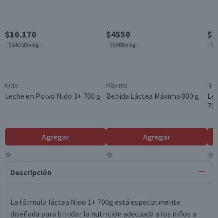
$10.170
$4550
$1
$14.529 x kg
$5688 x kg
$1
Nido
Máxima
Nid
Leche en Polvo Nido 3+ 700 g
Bebida Láctea Máxima 800 g
Lec
700
Agregar
Agregar
Descripción
La fórmula láctea Nido 1+ 700g está especialmente
diseñada para brindar la nutrición adecuada a los niños a