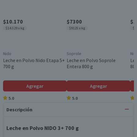
$10.170
$7300
$1
$14.529 x kg
$9125 x kg
$1
Nido
Soprole
Nid
Leche en Polvo Nido Etapa 5+
Leche en Polvo Soprole
Lec
700 g
Entera 800 g
800
Agregar
Agregar
5.0
5.0
Descripción
Leche en Polvo NIDO 3+ 700 g