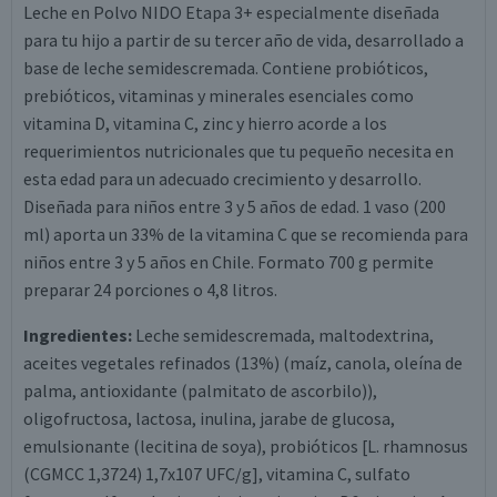
Leche en Polvo NIDO Etapa 3+ especialmente diseñada
para tu hijo a partir de su tercer año de vida, desarrollado a
base de leche semidescremada. Contiene probióticos,
prebióticos, vitaminas y minerales esenciales como
vitamina D, vitamina C, zinc y hierro acorde a los
requerimientos nutricionales que tu pequeño necesita en
esta edad para un adecuado crecimiento y desarrollo.
Diseñada para niños entre 3 y 5 años de edad. 1 vaso (200
ml) aporta un 33% de la vitamina C que se recomienda para
niños entre 3 y 5 años en Chile. Formato 700 g permite
preparar 24 porciones o 4,8 litros.
Ingredientes:
Leche semidescremada, maltodextrina,
aceites vegetales refinados (13%) (maíz, canola, oleína de
palma, antioxidante (palmitato de ascorbilo)),
oligofructosa, lactosa, inulina, jarabe de glucosa,
emulsionante (lecitina de soya), probióticos [L. rhamnosus
(CGMCC 1,3724) 1,7x10
7
UFC/g], vitamina C, sulfato