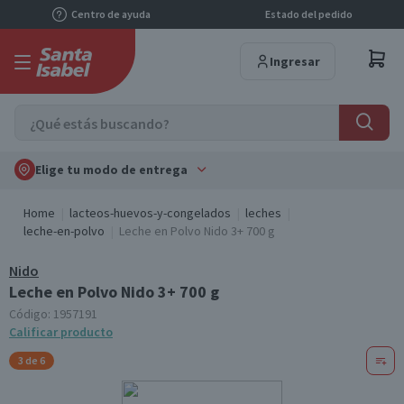
Centro de ayuda
Estado del pedido
Ingresar
Elige tu modo de entrega
Home
lacteos-huevos-y-congelados
leches
leche-en-polvo
Leche en Polvo Nido 3+ 700 g
Nido
Leche en Polvo Nido 3+ 700 g
Código:
1957191
Calificar producto
3 de 6