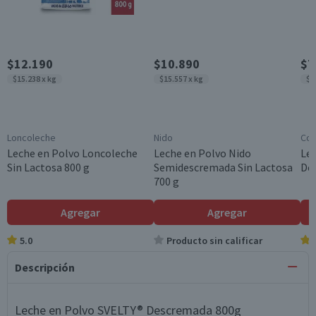
$12.190
$10.890
$7
$15.238 x kg
$15.557 x kg
$9
Loncoleche
Nido
Col
Leche en Polvo Loncoleche
Leche en Polvo Nido
Lec
Sin Lactosa 800 g
Semidescremada Sin Lactosa
De
700 g
Agregar
Agregar
5.0
Producto sin calificar
Descripción
Leche en Polvo SVELTY® Descremada 800g