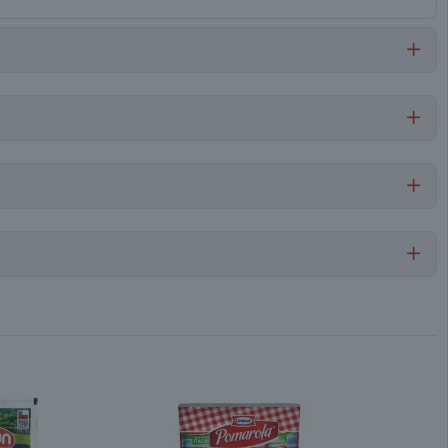
Por cada 1 porción
Leche Semidescremada
92
6,4
Unitario
3
2,1