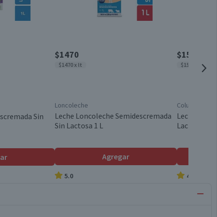
$1470
$1530
$1470 x lt
$1530 x lt
Loncoleche
Colun
Leche Loncoleche Semidescremada
Leche Colun
escremada Sin
Sin Lactosa 1 L
Lactosa 1 L
Agregar
ar
5.0
4.7