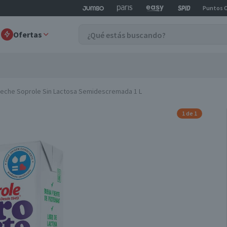
Puntos 
Ofertas
Leche Soprole Sin Lactosa Semidescremada 1 L
1 de 1