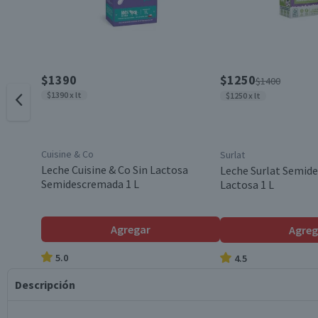
$1390
$1250
$1400
$1390 x lt
$1250 x lt
Cuisine & Co
Surlat
Leche Cuisine & Co Sin Lactosa
Leche Surlat Semid
Semidescremada 1 L
Lactosa 1 L
Agregar
Agreg
5.0
4.5
Descripción