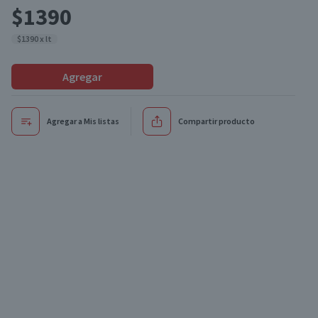
$1390
$1390 x lt
Agregar
Agregar a Mis listas
Compartir producto
Exclusivo online