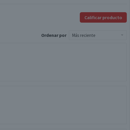
Válida hasta su fecha de caducidad
Calificar producto
Ordenar
por
Más reciente