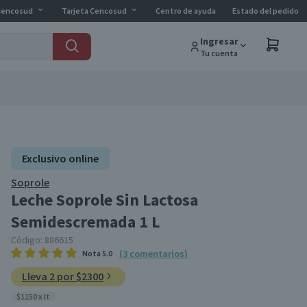
Cencosud
Tarjeta Cencosud
Centro de ayuda
Estado del pedido
Ingresar
Tu cuenta
Exclusivo online
Soprole
Leche Soprole Sin Lactosa
Semidescremada 1 L
Código:
886615
(
3
comentarios
)
Nota
5.0
Lleva 2 por $2300
$1150 x lt