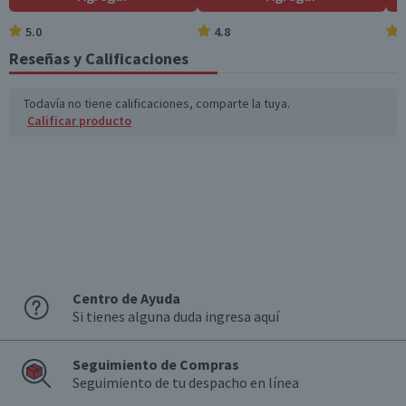
5.0
4.8
Azúcares totales
8,1
0,8
(g)
Reseñas y Calificaciones
Sodio (mg)
32
3,2
Todavía no tiene calificaciones, comparte la tuya.
Calificar producto
*Ingesta de referencia de un adulto promedio (8400 kj / 2000 kcal)
Centro de Ayuda
Si tienes alguna duda ingresa aquí
Seguimiento de Compras
Seguimiento de tu despacho en línea