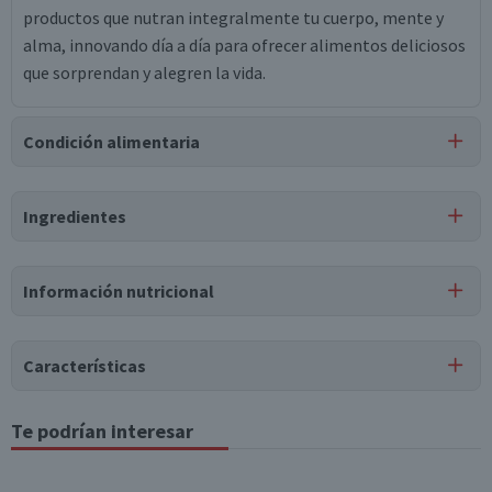
productos que nutran integralmente tu cuerpo, mente y
alma, innovando día a día para ofrecer alimentos deliciosos
que sorprendan y alegren la vida.
Condición alimentaria
Certificación
Ingredientes
Libre de
Libre de
Libre de
Libre de
Mariscos
Soya
Huevo
Peces
y Crustáceos
Ingredientes
Información nutricional
crema de leche (92%), azúcar, ésteres lácticos y de ácidos
grasos del glicerol, mono y diglicéridos de ácidos grasos,
carragenina, gas propelente (óxido nitroso).
Características
Tipo de Producto
Te podrían interesar
Tabla nutricional
Crema Chantilly
Valores
Por cada 1
Almacenamiento
Por cada 100g/ml