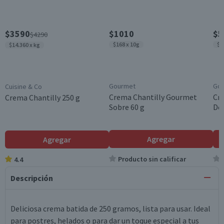
$3590
$1010
$5
$4290
$168 x 10g
$1
$14.360 x kg
Gourmet
Go
Cuisine & Co
Crema Chantilly Gourmet
Cr
Crema Chantilly 250 g
Sobre 60 g
Dec
Agregar
Agregar
Producto sin calificar
4.4
Descripción
Deliciosa crema batida de 250 gramos, lista para usar. Ideal
para postres, helados o para dar un toque especial a tus