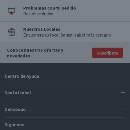
Problemas con tu pedido
Resuelve dudas
Nuestros Locales
Encuentra tu local Santa Isabel más cercano
Conoce nuestras ofertas y
Suscríbete
novedades
Centro de Ayuda
Problemas con tu pedido
Santa Isabel
Información de pago
Proveedores
Cencosud
Cómo modificar mis datos
Espacio Mypes
Modos de entrega y cobertura
Síguenos
Paris
Concursos