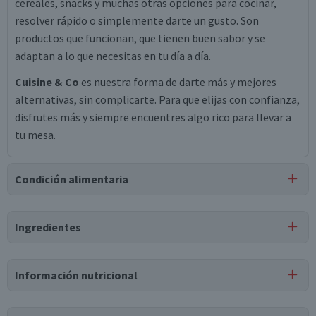
cereales, snacks y muchas otras opciones para cocinar,
resolver rápido o simplemente darte un gusto. Son
productos que funcionan, que tienen buen sabor y se
adaptan a lo que necesitas en tu día a día.
Cuisine & Co
es nuestra forma de darte más y mejores
alternativas, sin complicarte. Para que elijas con confianza,
disfrutes más y siempre encuentres algo rico para llevar a
tu mesa.
Condición alimentaria
Certificación
Ingredientes
Kosher
Ingredientes
Información nutricional
crema de leche natural, leche en polvo descremada,
emulsionante mono y diglicéridos de ácidos grasos,