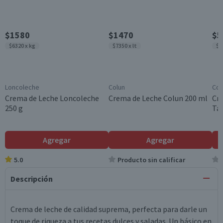
$1580
$1470
$5
$6320 x kg
$7350 x lt
$5
Loncoleche
Colun
Col
Crema de Leche Loncoleche
Crema de Leche Colun 200 ml
Cre
250 g
Tap
Agregar
Agregar
5.0
Producto sin calificar
Descripción
Crema de leche de calidad suprema, perfecta para darle un
toque de riqueza a tus recetas dulces y saladas. Un básico en