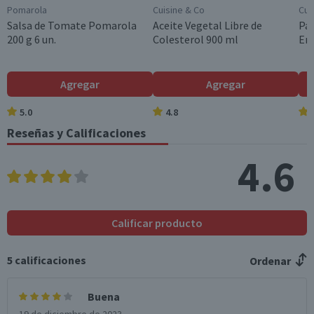
Pomarola
Cuisine & Co
Cui
Grasas trans (g)
1,6
0,2
Salsa de Tomate Pomarola
Aceite Vegetal Libre de
Pac
200 g 6 un.
Colesterol 900 ml
Ent
Colesterol (mg)
120
18
Hidratos de Carbon
3,9
0,6
Agregar
Agregar
o disponibles (g)
5.0
4.8
Azúcares totales
3,9
0,6
(g)
Reseñas y Calificaciones
Sodio (mg)
40
6
4.6
*Ingesta de referencia de un adulto promedio (8400 kj / 2000 kcal)
Calificar producto
5
calificaciones
Ordenar
Buena