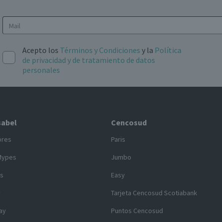
Acepto los
Términos y Condiciones
y la
Política
de privacidad y de tratamiento de datos
personales
sabel
Cencosud
ores
Paris
Mypes
Jumbo
s
Easy
y
Tarjeta Cencosud Scotiabank
ay
Puntos Cencosud