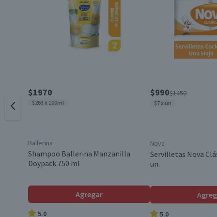
Característica Sustentable
Material
Contenido
$1970
$990
$1450
$263 x 100ml
$7 x un
Género
Ballerina
Nova
País de Origen
Shampoo Ballerina Manzanilla
Servilletas Nova Clá
Doypack 750 ml
un.
Garantía Mínima Legal
Agregar
Agreg
5.0
5.0