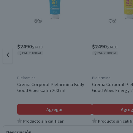
$2490
$2490
$3410
$3410
$1245 x 100ml
$1245 x 100ml
Pielarmina
Pielarmina
Crema Corporal Pielarmina Body
Crema Corporal Pie
Good Vibes Calm 200 ml
Good Vibes Energy 
Agregar
Agreg
Producto sin calificar
Producto sin califi
Descripción