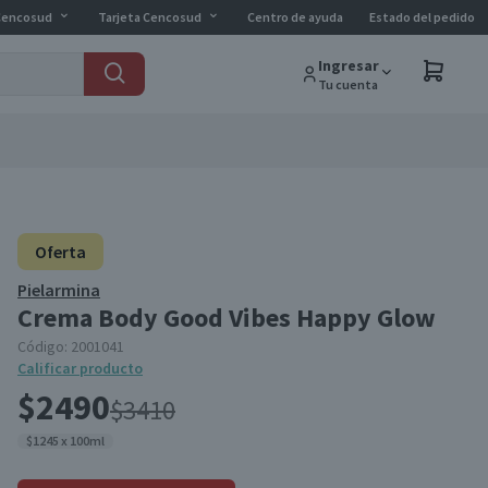
Cencosud
Tarjeta Cencosud
Centro de ayuda
Estado del pedido
Ingresar
Tu cuenta
Oferta
Pielarmina
Crema Body Good Vibes Happy Glow
Código:
2001041
Calificar producto
$2490
$3410
$1245 x 100ml