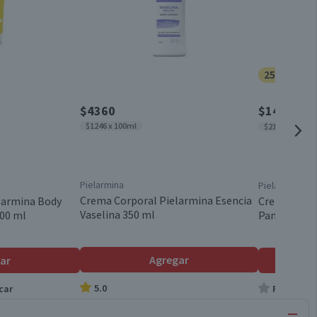
25% dcto.
$4360
$1493
$199
$1246 x 100ml
$2133 x 100g
Pielarmina
Pielarmina
Crema Corporal Pielarmina Esencia
larmina Body
Crema de M
Vaselina 350 ml
200 ml
Pantenol 70
Agregar
ar
5.0
car
Producto s