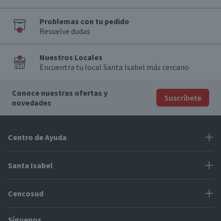
Problemas con tu pedido
Resuelve dudas
Nuestros Locales
Encuentra tu local Santa Isabel más cercano
Conoce nuestras ofertas y
Suscríbete
novedades
Centro de Ayuda
Problemas con tu pedido
Santa Isabel
Información de pago
Proveedores
Cencosud
Cómo modificar mis datos
Espacio Mypes
Modos de entrega y cobertura
Síguenos
Paris