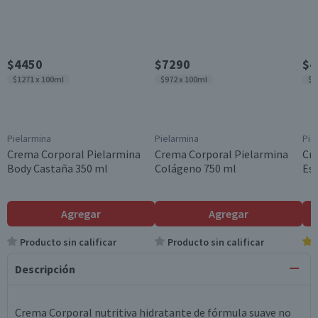
$4450
$7290
$4
$1271 x 100ml
$972 x 100ml
$1
Pielarmina
Pielarmina
Pie
Crema Corporal Pielarmina
Crema Corporal Pielarmina
Cr
Body Castaña 350 ml
Colágeno 750 ml
Ese
Agregar
Agregar
Producto sin calificar
Producto sin calificar
Descripción
Crema Corporal nutritiva hidratante de fórmula suave no