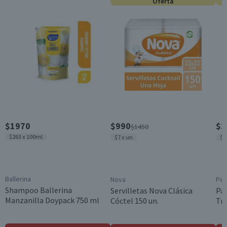
Oferta
Garantía Mínima Legal
Válida hasta su fecha de caducidad
$1970
$990
$2
$1450
$263 x 100ml
$7 x un
$1
Ballerina
Nova
Pe
Shampoo Ballerina
Servilletas Nova Clásica
Pa
Manzanilla Doypack 750 ml
Cóctel 150 un.
Tri