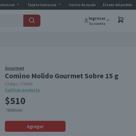
Cencosud
Tarjeta Cencosud
Centro de ayuda
Estado del pedido
Ingresar
Tu cuenta
Gourmet
Comino Molido Gourmet Sobre 15 g
Código:
270664
Calificar producto
$510
$510 x un
Agregar