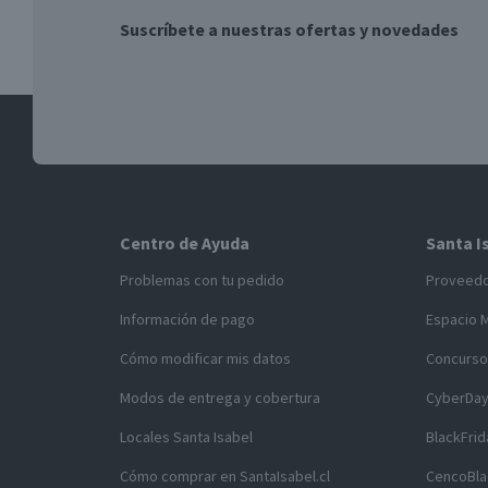
Suscríbete a nuestras ofertas y novedades
Centro de Ayuda
Santa I
Problemas con tu pedido
Proveed
Información de pago
Espacio 
Cómo modificar mis datos
Concurso
Modos de entrega y cobertura
CyberDa
Locales Santa Isabel
BlackFrid
Cómo comprar en SantaIsabel.cl
CencoBla