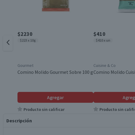
$2230
$410
$223 x 10g
$410 x un
Gourmet
Cuisine & Co
Comino Molido Gourmet Sobre 100 g
Comino Molido Cuisi
Agregar
Agreg
Producto sin calificar
Producto sin califi
Descripción