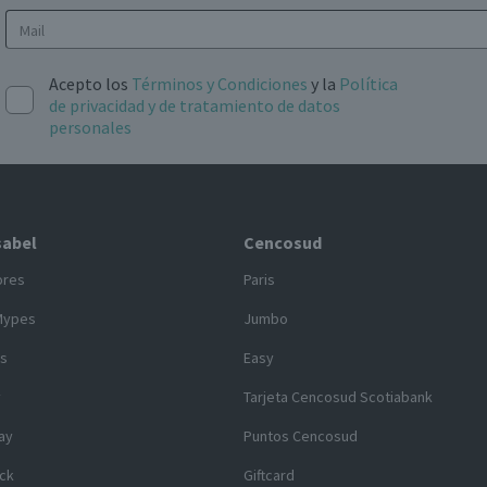
Acepto los
Términos y Condiciones
y la
Política
de privacidad y de tratamiento de datos
personales
sabel
Cencosud
ores
Paris
Mypes
Jumbo
s
Easy
y
Tarjeta Cencosud Scotiabank
ay
Puntos Cencosud
ck
Giftcard