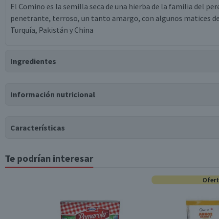
El Comino es la semilla seca de una hierba de la familia del per
penetrante, terroso, un tanto amargo, con algunos matices de
Turquía, Pakistán y China
Ingredientes
Ingredientes
Información nutricional
comino molido.
Tabla nutricional
Puede contener
Características
Trazas
de
leche, soya, gluten, huevo, apio, mostaza, sésamo,
Valores medios
Por cada 100g/ml
Te podrían interesar
Tipo de Producto
Energía (kCal)
407
Proteínas (g)
17,8
Ofer
Almacenamiento
Grasas Totales (g)
22,3