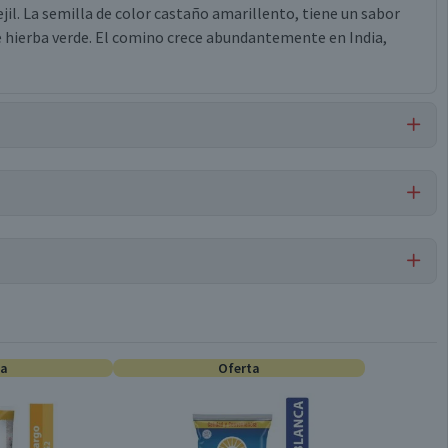
ejil. La semilla de color castaño amarillento, tiene un sabor
 hierba verde. El comino crece abundantemente en India,
 crustáceos.
Por cada 1 porción
Condimentos
0,1
ta
0
Oferta
Conservar en un lugar fresco y seco
0