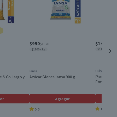
0
15 g
0
0
Sobre
Chile
$990
$14.280
$1320
$1190 x lt
$1100 x kg
Condimentos
Cuisine & Co
Iansa
Válida hasta su fecha de caducidad
Pack 12 un. 
e & Co Largo y
Azúcar Blanca Iansa 900 g
Entera 1 L
ar
Agregar
4.9
5.0