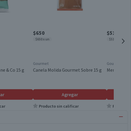
$650
$510
$650 x un
$510 x un
Gourmet
Gourmet
ne & Co 15 g
Canela Molida Gourmet Sobre 15 g
Merquén Go
ar
Agregar
car
Producto sin calificar
Producto s