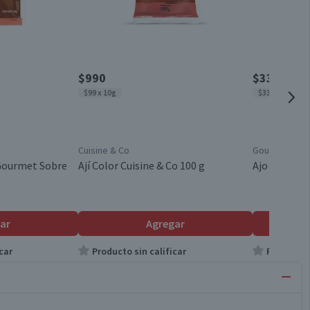
$990
$330
$99 x 10g
$330 x un
Cuisine & Co
Gourmet
 Gourmet Sobre
Ají Color Cuisine & Co 100 g
Ajo en Polv
ar
Agregar
car
Producto sin calificar
Producto s