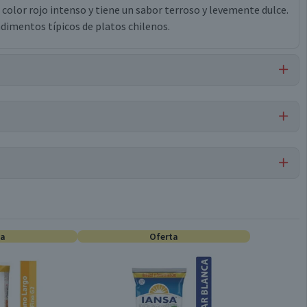
n color rojo intenso y tiene un sabor terroso y levemente dulce.
ondimentos típicos de platos chilenos.
 crustáceos.
Por cada 1 porción
Ají de Color
0,7
ta
0
Oferta
Conservar en un lugar fresco y seco
0
0,1
15 g