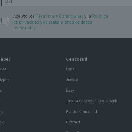
Acepto los
Términos y Condiciones
y la
Política
de privacidad y de tratamiento de datos
personales
sabel
Cencosud
ores
Paris
Mypes
Jumbo
s
Easy
y
Tarjeta Cencosud Scotiabank
ay
Puntos Cencosud
ck
Giftcard