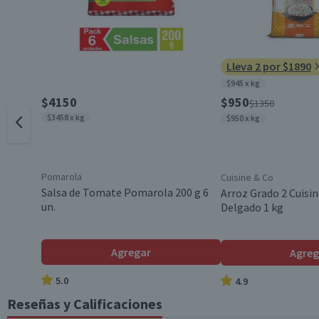
Azúcares totales (g)
10,3
Sodio (mg)
68
Envase
Lleva 2 por $1890
*Ingesta de referencia de un adulto promedio (8400 kj / 2000 kcal)
$945 x kg
País de Origen
$4150
$950
$1350
$3458 x kg
$950 x kg
Variedad
Pomarola
Cuisine & Co
Garantía Mínima Legal
Salsa de Tomate Pomarola 200 g 6
Arroz Grado 2 Cuisin
un.
Delgado 1 kg
Agregar
Agreg
5.0
4.9
Reseñas y Calificaciones