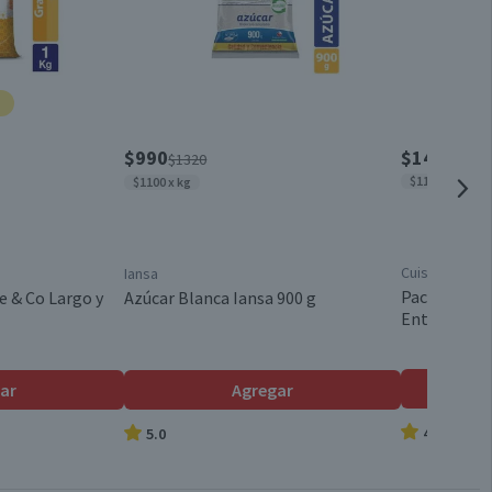
0
0,2
Sobre
Chile
$990
$14.280
$1320
$1190 x lt
$1100 x kg
Condimentos
Cuisine & Co
Iansa
Válida hasta su fecha de caducidad
Pack 12 un. 
e & Co Largo y
Azúcar Blanca Iansa 900 g
Entera 1 L
ar
Agregar
4.9
5.0