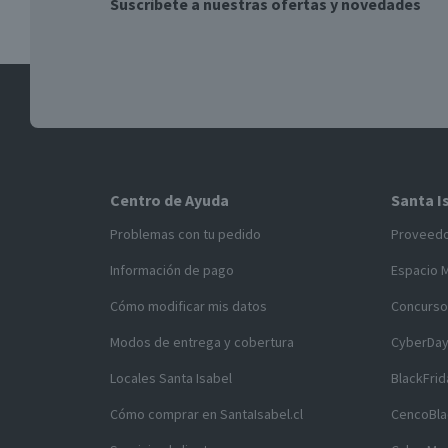
Suscríbete a nuestras ofertas y novedades
Centro de Ayuda
Santa I
Problemas con tu pedido
Proveed
Información de pago
Espacio 
Cómo modificar mis datos
Concurso
Modos de entrega y cobertura
CyberDa
Locales Santa Isabel
BlackFrid
Cómo comprar en SantaIsabel.cl
CencoBla