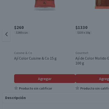
$260
$1330
$260 x un
$133 x 10g
Cuisine & Co
Gourmet
Ají Color Cuisine & Co 15 g
Ají de Color Molido
100 g
Agregar
Agreg
Producto sin calificar
Producto sin califi
Descripción