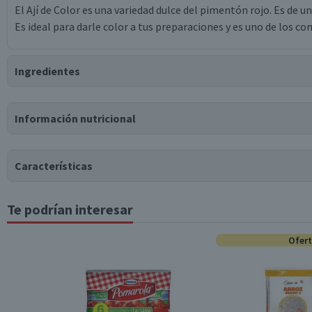
El Ají de Color es una variedad dulce del pimentón rojo. Es de u
Es ideal para darle color a tus preparaciones y es uno de los c
Ingredientes
Ingredientes
Información nutricional
pimentón deshidratado molido.
Tabla nutricional
Puede contener
Características
Trazas
de
leche, soya, huevo, gluten, apio, mostaza, sésamo,
Valores medios
Por cada 100g/ml
Te podrían interesar
Tipo de Producto
Energía (kCal)
249
Proteínas (g)
14,1
Ofer
Almacenamiento
Grasas Totales (g)
12,9
Hidratos de Carbono disponibles (g)
19,1
Contenido