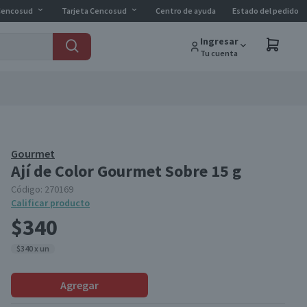
Cencosud
Tarjeta Cencosud
Centro de ayuda
Estado del pedido
Ingresar
Tu cuenta
Gourmet
Ají de Color Gourmet Sobre 15 g
Código:
270169
Calificar producto
$340
$340 x un
Agregar