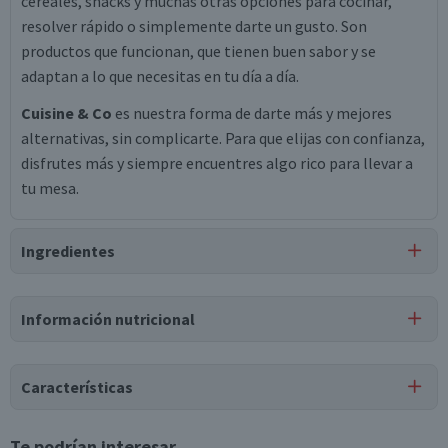
cereales, snacks y muchas otras opciones para cocinar,
resolver rápido o simplemente darte un gusto. Son
productos que funcionan, que tienen buen sabor y se
adaptan a lo que necesitas en tu día a día.
Cuisine & Co
es nuestra forma de darte más y mejores
alternativas, sin complicarte. Para que elijas con confianza,
disfrutes más y siempre encuentres algo rico para llevar a
tu mesa.
Ingredientes
Ingredientes
Información nutricional
duraznos en trocitos, peras en trocitos, uvas sin semillas,
piñas en trocitos, cerezas rojas, agua, azúcar, regulador de
acidez (ácido cítrico ins 330), antioxidante (ácido ascórbico
Características
ins 300).
Tipo de Producto
Te podrían interesar