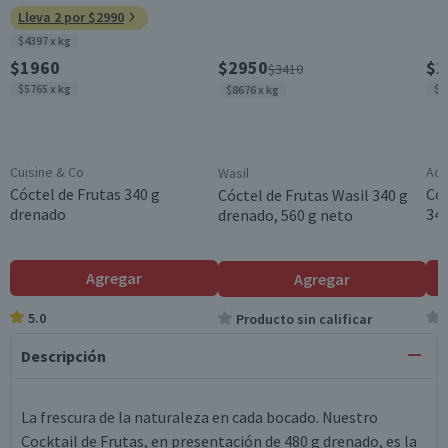
Lleva 2 por $2990
$4397 x kg
$1960
$2950
$2
$3410
$5765 x kg
$3
$8676 x kg
Cuisine & Co
Aco
Wasil
Cóctel de Frutas 340 g
Cóc
Cóctel de Frutas Wasil 340 g
drenado
340
drenado, 560 g neto
Agregar
Agregar
5.0
Producto sin calificar
Descripción
La frescura de la naturaleza en cada bocado. Nuestro
Cocktail de Frutas, en presentación de 480 g drenado, es la