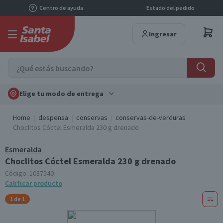
Centro de ayuda
Estado del pedido
Ingresar
Elige tu modo de entrega
Home
despensa
conservas
conservas-de-verduras
Choclitos Cóctel Esmeralda 230 g drenado
Esmeralda
Choclitos Cóctel Esmeralda 230 g drenado
Código:
1037540
Calificar producto
1 de 1