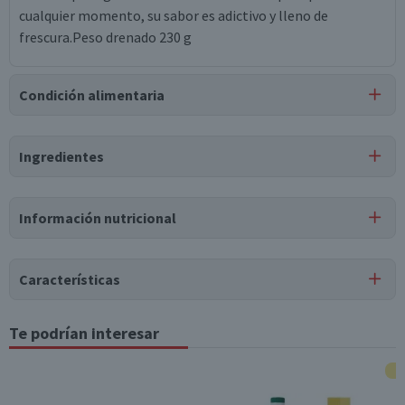
cualquier momento, su sabor es adictivo y lleno de
frescura.Peso drenado 230 g
Condición alimentaria
Certificación
Ingredientes
Kosher
Ingredientes
Información nutricional
choclitos, agua, sal, ácido cítrico.
Tabla nutricional
Características
Valores
Por cada 1
Por cada 100g/ml
medios
porción
Tipo de Producto
Te podrían interesar
Choclitos en Conserva
Energía (kCal)
27
10,8
Pack-Unitario
Unitario
Proteínas (g)
1,3
0,5