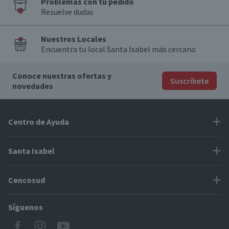
Problemas con tu pedido
Resuelve dudas
Nuestros Locales
Encuentra tu local Santa Isabel más cercano
Conoce nuestras ofertas y
Suscríbete
novedades
Centro de Ayuda
Problemas con tu pedido
Santa Isabel
Información de pago
Proveedores
Cencosud
Cómo modificar mis datos
Espacio Mypes
Modos de entrega y cobertura
Síguenos
Paris
Concursos
Locales Santa Isabel
Jumbo