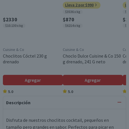
Lleva 2 por $990
Ll
$3536 x kg
$4
$2330
$870
$1
$10.130 x kg
$6214 x kg
$5
Cuisine & Co
Cuisine & Co
Cui
Choclitos Cóctel 230 g
Choclo Dulce Cuisine & Co 150
Cóc
drenado
g drenado, 241 G neto
dr
Agregar
Agregar
5.0
5.0
Descripción
Disfruta de nuestros choclitos cocktail, pequeños en
tamaño pero grandes en sabor. Perfectos para picar en