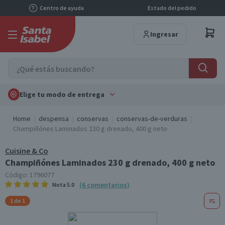
Centro de ayuda
Estado del pedido
Ingresar
Elige tu modo de entrega
Home
despensa
conservas
conservas-de-verduras
Champiñónes Laminados 230 g drenado, 400 g neto
Cuisine & Co
Champiñónes Laminados 230 g drenado, 400 g neto
Código:
1796077
(
6
comentarios
)
Nota
5.0
1 de 1