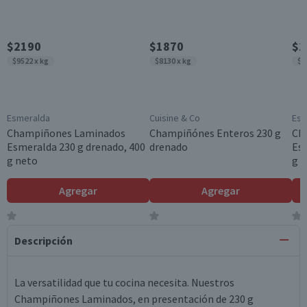
$2190
$1870
$2
$9522 x kg
$8130 x kg
$9
Esmeralda
Cuisine & Co
Esm
Champiñones Laminados
Champiñónes Enteros 230 g
Ch
Esmeralda 230 g drenado, 400
drenado
Esm
g neto
g 
Agregar
Agregar
Descripción
La versatilidad que tu cocina necesita. Nuestros
Champiñones Laminados, en presentación de 230 g