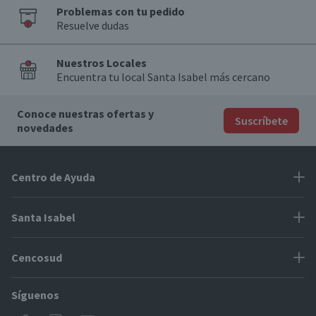
Problemas con tu pedido
Resuelve dudas
Nuestros Locales
Encuentra tu local Santa Isabel más cercano
Conoce nuestras ofertas y
Suscríbete
novedades
Centro de Ayuda
Problemas con tu pedido
Santa Isabel
Información de pago
Proveedores
Cencosud
Cómo modificar mis datos
Espacio Mypes
Modos de entrega y cobertura
Síguenos
Paris
Concursos