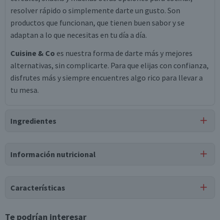
resolver rápido o simplemente darte un gusto. Son
productos que funcionan, que tienen buen sabor y se
adaptan a lo que necesitas en tu día a día.
Cuisine & Co
es nuestra forma de darte más y mejores
alternativas, sin complicarte. Para que elijas con confianza,
disfrutes más y siempre encuentres algo rico para llevar a
tu mesa.
Ingredientes
Ingredientes
Información nutricional
champiñones laminados, agua, sal, ácido cítrico.
Tabla nutricional
Características
Valores
Por cada 1
Por cada 100g/ml
medios
porción
Tipo de Producto
Te podrían interesar