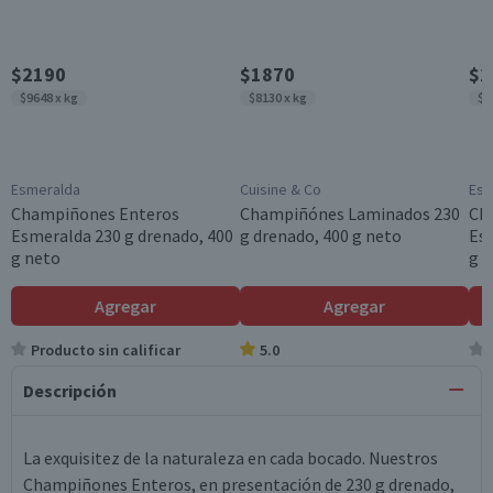
$2190
$1870
$2
$9648 x kg
$8130 x kg
$9
Esmeralda
Cuisine & Co
Esm
Champiñones Enteros
Champiñónes Laminados 230
Ch
Esmeralda 230 g drenado, 400
g drenado, 400 g neto
Esm
g neto
g 
Agregar
Agregar
Producto sin calificar
5.0
Descripción
La exquisitez de la naturaleza en cada bocado. Nuestros
Champiñones Enteros, en presentación de 230 g drenado,