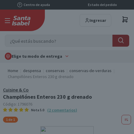
Centro de ayuda
Estado del pedido
Ingresar
Elige tu modo de entrega
Home
despensa
conservas
conservas-de-verduras
Champiñónes Enteros 230 g drenado
Cuisine & Co
Champiñónes Enteros 230 g drenado
Código:
1796076
(
2
comentarios
)
Nota
5.0
1 de 1