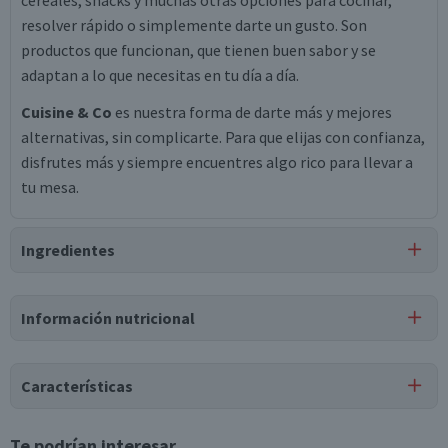
cereales, snacks y muchas otras opciones para cocinar,
resolver rápido o simplemente darte un gusto. Son
productos que funcionan, que tienen buen sabor y se
adaptan a lo que necesitas en tu día a día.
Cuisine & Co
es nuestra forma de darte más y mejores
alternativas, sin complicarte. Para que elijas con confianza,
disfrutes más y siempre encuentres algo rico para llevar a
tu mesa.
Ingredientes
Ingredientes
Información nutricional
champiñones enteros, agua, sal, ácido cítrico.
Tabla nutricional
Características
Valores
Por cada 1
Por cada 100g/ml
medios
porción
Tipo de Producto
Te podrían interesar