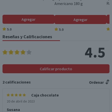
Ral
Americano 180 g
Colesterol (mg)
4
0.4
Hidratos de Carbon
66
6.6
Agregar
Agregar
o disponibles (g)
5.0
5.0
Azúcares totales
62
6.2
(g)
Reseñas y Calificaciones
Sodio (mg)
24
2.4
4.5
*Ingesta de referencia de un adulto promedio (8400 kj / 2000 kcal)
Calificar producto
2
calificaciones
Ordenar
Caja chocolate
20 de abril de 2023
Susana