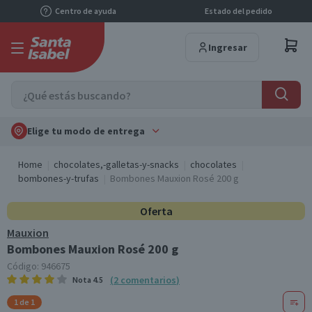
Centro de ayuda
Estado del pedido
Ingresar
Elige tu modo de entrega
Home
chocolates,-galletas-y-snacks
chocolates
bombones-y-trufas
Bombones Mauxion Rosé 200 g
Oferta
Mauxion
Bombones Mauxion Rosé 200 g
Código:
946675
(
2
comentarios
)
Nota
4.5
1 de 1