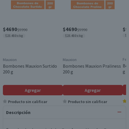
$4690
$4690
$9
$5990
$5990
$9
$23.450 x kg
$23.450 x kg
Fer
Mauxion
Mauxion
Bo
Bombones Mauxion Surtido
Bombones Mauxion Praliness
g 8
200 g
200 g
Agregar
Agregar
Producto sin calificar
Producto sin calificar
Descripción