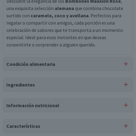
Descubre la elegancia de los
Bombones Mauxion Rose
,
una exquisita selección
alemana
que combina chocolate
surtido con
caramelo, coco y avellana
. Perfectos para
regalar o compartir con amigos, cada porción es una
celebración de sabores que te transporta a un momento
especial. Ideal para esos instantes en que deseas
consentirte o sorprender a alguien querido.
Condición alimentaria
Certificación
Ingredientes
Libre de
Libre de
Mariscos
Libre de
Libre de
Peces
y Crustáceos
Nueces
Sulfito
Ingredientes
Información nutricional
Azúcar, Aceite de palma, Manteca de cacao, Jarabe de
glucosa, Harina de soya, Masa de cacao, Leche entera en
polvo, Lactosa, Suero de leche dulce en polvo (leche), Cacao
Características
en polvo magro, Almidón de papa, Jarabe de azúcar