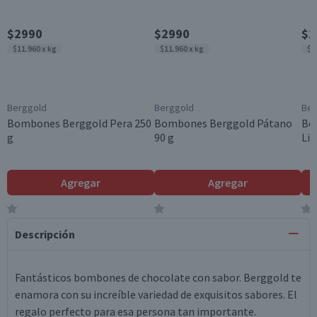
$2990
$2990
$2
$11.960 x kg
$11.960 x kg
$1
Berggold
Berggold
Ber
Bombones Berggold Pera 250
Bombones Berggold Pátano
Bo
g
90 g
Li
Agregar
Agregar
Descripción
Fantásticos bombones de chocolate con sabor. Berggold te
enamora con su increíble variedad de exquisitos sabores. El
regalo perfecto para esa persona tan importante.