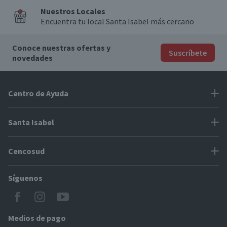
Nuestros Locales
Encuentra tu local Santa Isabel más cercano
Conoce nuestras ofertas y
Suscríbete
novedades
Centro de Ayuda
Problemas con tu pedido
Santa Isabel
Información de pago
Proveedores
Cencosud
Cómo modificar mis datos
Espacio Mypes
Modos de entrega y cobertura
Síguenos
Paris
Concursos
Locales Santa Isabel
Jumbo
CyberDay
Cómo comprar en SantaIsabel.cl
Easy
Medios de pago
BlackFriday