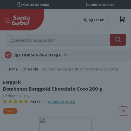
Centro de ayuda
Estado del pedido
Ingresar
Elige tu modo de entrega
Home
libres-de
Bombones Berggold Chocolate Coco 200 g
Berggold
Bombones Berggold Chocolate Coco 200 g
Código:
585197
(
8
comentarios
)
Nota
5.0
1 de 1