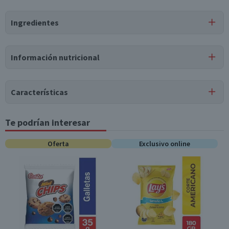
Certificación
Ingredientes
Libre de
Vegano
Gluten
Ingredientes
Información nutricional
azúcar, jarabe de glucosa, azúcar, masa de cacao, manteca
de cacao, lecitina de soya, aromatizante natural vainillina,
agua, agar agar, ácido cítrico, saborizantes naturales.
Características
Puede contener
Tipo de Producto
Te podrían interesar
Tabla nutricional
Trazas
de
leche.
Bombones
Valores
Oferta
Exclusivo online
Por cada 1
Pack-Unitario
Por cada 100g/ml
medios
porción
Unitario
Energía (kCal)
361
115,5
Almacenamiento
Conservar en un lugar fresco y seco
Proteínas (g)
1
0,3
Envase
Bolsa
Grasas Totales (g)
5,3
1,7