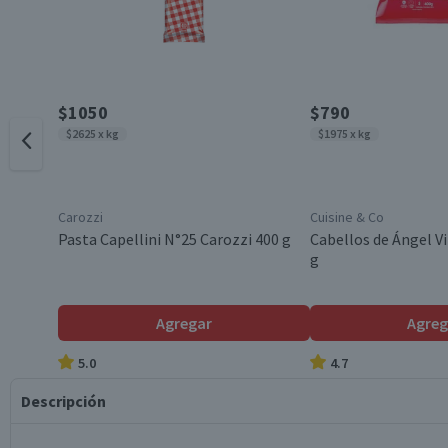
$1050
$790
$2625 x kg
$1975 x kg
Carozzi
Cuisine & Co
Pasta Capellini N°25 Carozzi 400 g
Cabellos de Ángel V
g
Agregar
Agreg
5.0
4.7
Descripción