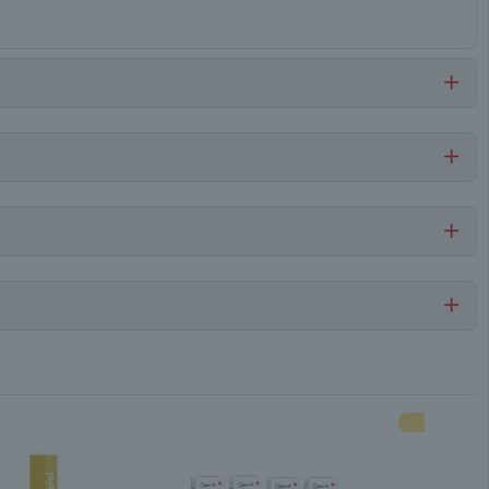
erroso), tiamina, riboflavina.
Por cada 1 porción
Cabellos de Ángel
84,5
2,8
Conservar en un lugar fresco y seco
0,5