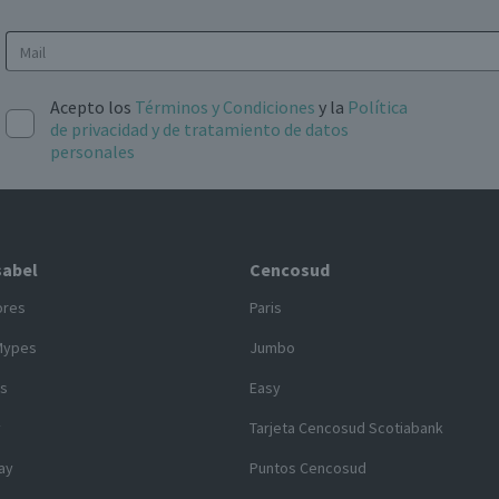
Acepto los
Términos y Condiciones
y la
Política
de privacidad y de tratamiento de datos
personales
sabel
Cencosud
ores
Paris
Mypes
Jumbo
s
Easy
y
Tarjeta Cencosud Scotiabank
ay
Puntos Cencosud