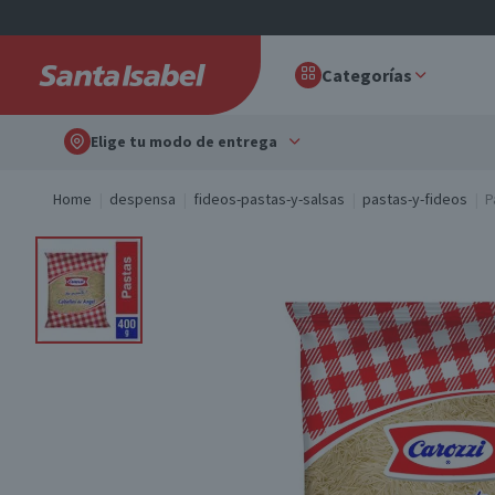
Categorías
Elige tu modo de entrega
Home
despensa
fideos-pastas-y-salsas
pastas-y-fideos
P