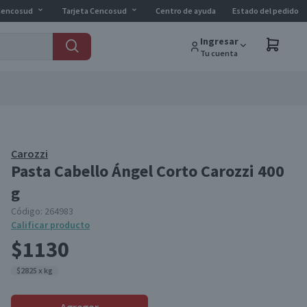
Cencosud
Tarjeta Cencosud
Centro de ayuda
Estado del pedido
Ingresar
Tu cuenta
Carozzi
Pasta Cabello Ángel Corto Carozzi 400
g
Código:
264983
Calificar producto
$1130
$2825 x kg