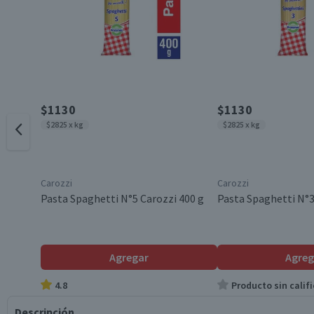
$1130
$1130
$2825 x kg
$2825 x kg
Carozzi
Carozzi
Pasta Spaghetti N°5 Carozzi 400 g
Pasta Spaghetti N°3
Agregar
Agreg
4.8
Producto sin califi
Descripción