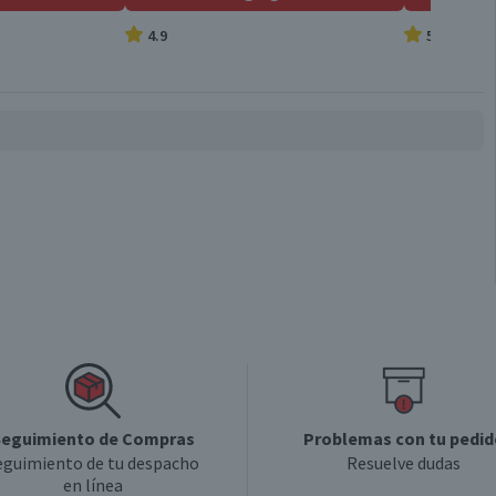
4.9
5.0
Válida hasta su fecha de caducidad
eguimiento de Compras
Problemas con tu pedid
eguimiento de tu despacho
Resuelve dudas
en línea