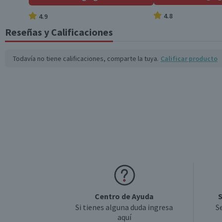
4.8
4.9
Garantía Mínima Legal
Reseñas y Calificaciones
Todavía no tiene calificaciones, comparte la tuya.
Calificar producto
Centro de Ayuda
S
Si tienes alguna duda ingresa
S
aquí