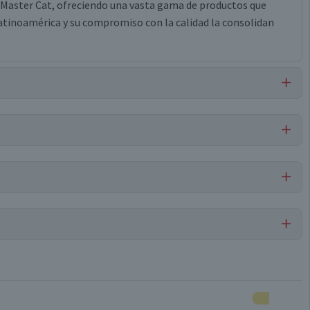
 Master Cat, ofreciendo una vasta gama de productos que
 Latinoamérica y su compromiso con la calidad la consolidan
erroso), tiamina, riboflavina.
Por cada 1 porción
Fusillis
270,4
8,8