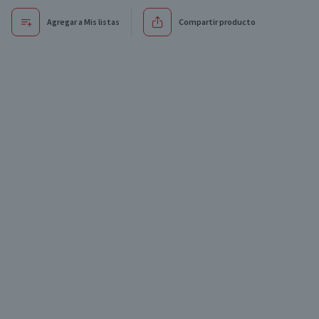
Agregar a Mis listas
Compartir producto
xclusivo online
Exclusivo online