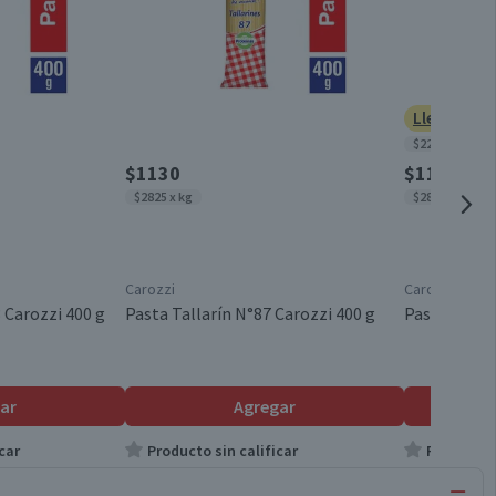
Lleva 2 po
$2238 x kg
$1130
$1130
$2825 x kg
$2825 x kg
Carozzi
Carozzi
 Carozzi 400 g
Pasta Tallarín N°87 Carozzi 400 g
Pasta Fusill
ar
Agregar
car
Producto sin calificar
Producto s