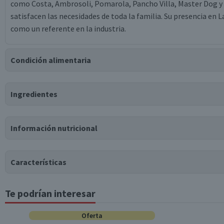
como Costa, Ambrosoli, Pomarola, Pancho Villa, Master Dog y
satisfacen las necesidades de toda la familia. Su presencia en
como un referente en la industria.
Condición alimentaria
Certificación
Ingredientes
Kosher
Ingredientes
Información nutricional
sémola de trigos duros seleccionados, niacina, hierro (sulfato f
Tabla nutricional
Puede contener
Características
Trazas
de
huevo, soya.
Valores medios
Por cada 100g/ml
Te podrían interesar
Tipo de Producto
Energía (kCal)
338
Proteínas (g)
Oferta
11