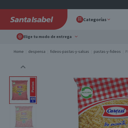
Categorías
Elige tu modo de entrega
Home
despensa
fideos-pastas-y-salsas
pastas-y-fideos
P