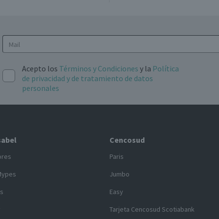
Acepto los
Términos y Condiciones
y la
Política
de privacidad y de tratamiento de datos
personales
sabel
Cencosud
ores
Paris
Mypes
Jumbo
s
Easy
y
Tarjeta Cencosud Scotiabank