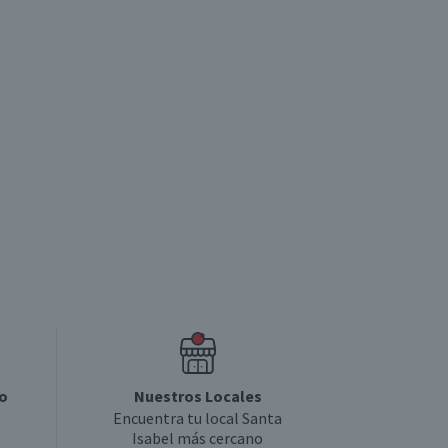
5.0
5
o
Nuestros Locales
Encuentra tu local Santa
Isabel más cercano