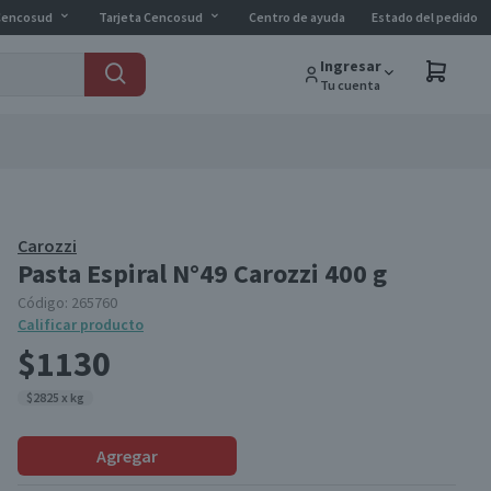
Cencosud
Tarjeta Cencosud
Centro de ayuda
Estado del pedido
Ingresar
Tu cuenta
Carozzi
Pasta Espiral N°49 Carozzi 400 g
Código:
265760
Calificar producto
$1130
$2825 x kg
Agregar