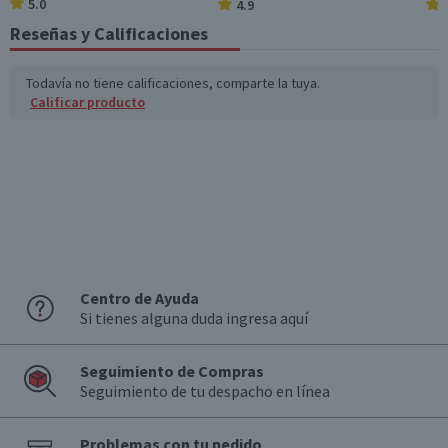
5.0
4.9
Reseñas y Calificaciones
*Ingesta de referencia de un adulto promedio (8400 kj / 2000 kcal)
Todavía no tiene calificaciones, comparte la tuya.
Calificar producto
Centro de Ayuda
Si tienes alguna duda ingresa aquí
Seguimiento de Compras
Seguimiento de tu despacho en línea
Problemas con tu pedido