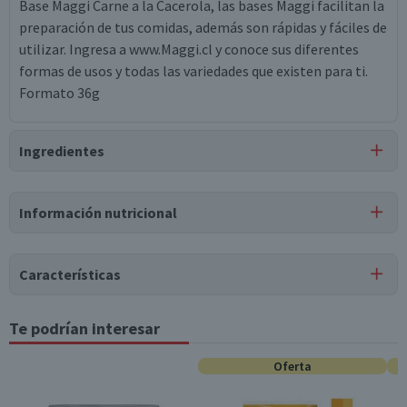
Base Maggi Carne a la Cacerola, las bases Maggi facilitan la
preparación de tus comidas, además son rápidas y fáciles de
utilizar. Ingresa a www.Maggi.cl y conoce sus diferentes
formas de usos y todas las variedades que existen para ti.
Formato 36g
Ingredientes
Ingredientes
Información nutricional
almidón de maíz, cebolla, tomate, ajo, pimentón (2.1%),
harina de trigo, sal, aceite vegetal de palma, saborizantes
Tabla nutricional
naturales, colorante caramelo, pimienta 0.2%.
Características
Valores
Por cada 1
Por cada 100g/ml
Puede contener
medios
porción
Tipo de Producto
Te podrían interesar
Trazas
de
huevo, apio, mostaza, molusco, soya, leche.
Base Estofado
Energía (kCal)
349
20,9
Oferta
Almacenamiento
Conservar en un lugar fresco y seco
Proteínas (g)
4,2
0,3