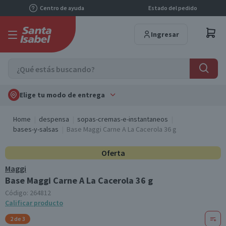
Centro de ayuda
Estado del pedido
Ingresar
Elige tu modo de entrega
Home
despensa
sopas-cremas-e-instantaneos
bases-y-salsas
Base Maggi Carne A La Cacerola 36 g
Oferta
Maggi
Base Maggi Carne A La Cacerola 36 g
Código:
264812
Calificar producto
2 de 3