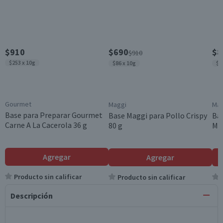
$910
$690
$8
$910
$253 x 10g
$86 x 10g
$3
Gourmet
Maggi
Mag
Base para Preparar Gourmet
Base Maggi para Pollo Crispy
Bas
Carne A La Cacerola 36 g
80 g
Mu
Agregar
Agregar
Producto sin calificar
Producto sin calificar
Descripción