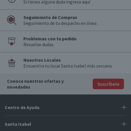
Si tienes alguna duda ingresa aquí
Seguimiento de Compras
Seguimiento de tu despacho en línea
Problemas con tu pedido
Resuelve dudas
Nuestros Locales
Encuentra tu local Santa Isabel más cercano
Conoce nuestras ofertas y
Suscríbete
novedades
Centro de Ayuda
Problemas con tu pedido
Santa Isabel