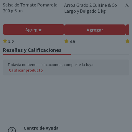
Hidratos de Carbon
51,9
2,6
Salsa de Tomate Pomarola
Arroz Grado 2 Cuisine & Co
Azú
o disponibles (g)
200 g 6 un.
Largo y Delgado 1 kg
Azúcares totales
17,9
0,9
(g)
Agregar
Agregar
Sodio (mg)
9.421
471,1
5.0
4.9
Reseñas y Calificaciones
*Ingesta de referencia de un adulto promedio (8400 kj / 2000 kcal)
Todavía no tiene calificaciones, comparte la tuya.
Calificar producto
Centro de Ayuda