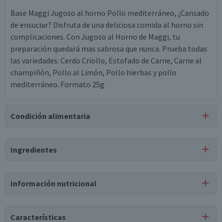
Base Maggi Jugoso al horno Pollo mediterráneo, ¿Cansado
de ensuciar? Disfruta de una deliciosa comida al horno sin
complicaciones. Con Jugoso al Horno de Maggi, tu
preparación quedará mas sabrosa que nunca. Prueba todas
las variedades: Cerdo Criollo, Estofado de Carne, Carne al
champiñón, Pollo al Limón, Pollo hierbas y pollo
mediterráneo. Formato 25g
Condición alimentaria
Certificación
Ingredientes
Libre de
Libre de
Libre de
Libre de
Lactosa
Peces
Maní
Frutos Secos
Ingredientes
Información nutricional
tomate deshidratado, papa deshidratada, cebolla
deshidratada, albahaca deshidratada, almidón de maíz, sal,
Tabla nutricional
aceite vegetal de palma, antioxidante galato de propilo,
Características