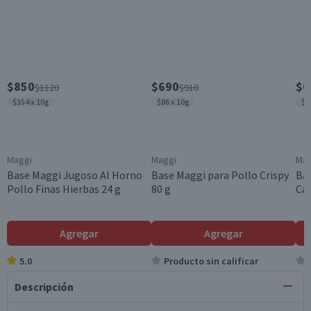
$850
$690
$6
$1120
$910
$354 x 10g
$86 x 10g
$1
Maggi
Maggi
Mag
Base Maggi Jugoso Al Horno
Base Maggi para Pollo Crispy
Bas
Pollo Finas Hierbas 24 g
80 g
Cac
Agregar
Agregar
5.0
Producto sin calificar
Descripción