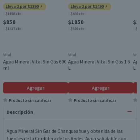
Lleva 2 por $1390
Lleva 2 por $1490
$1158 x lt
$466 x lt
$850
$1050
$1
$1417 x lt
$656 x lt
$6
Vital
Vital
Vita
Agua Mineral Vital Sin Gas 600
Agua Mineral Vital Sin Gas 1.6
Agu
ml
L
L
Agregar
Agregar
Producto sin calificar
Producto sin calificar
Descripción
Agua Mineral Sin Gas de Chanqueahue y obtenida de las
fuentes de la Cordillera de los Andes. Agua saludable con