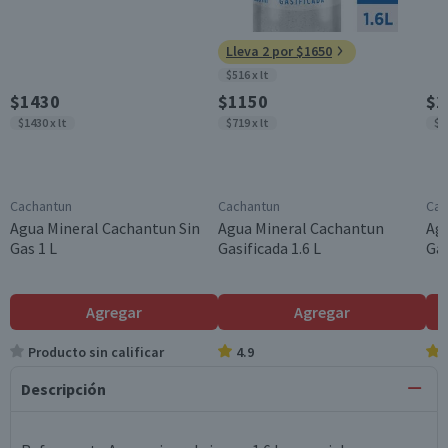
Lleva 2 por $1650
$516 x lt
$1430
$1150
$2
$1430 x lt
$719 x lt
$3
Cachantun
Cachantun
Cac
Agua Mineral Cachantun Sin
Agua Mineral Cachantun
Agu
Gas 1 L
Gasificada 1.6 L
Gas
Agregar
Agregar
Producto sin calificar
4.9
Descripción