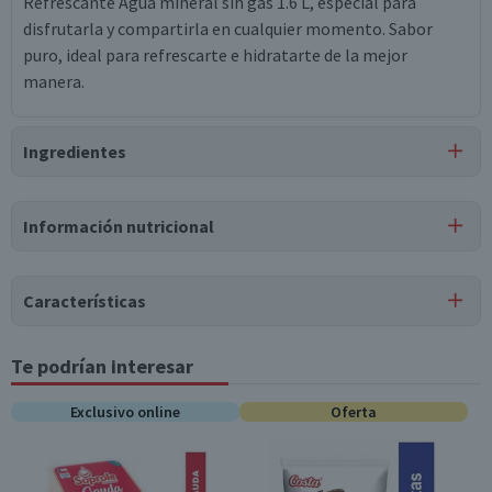
Refrescante Agua mineral sin gas 1.6 L, especial para
disfrutarla y compartirla en cualquier momento. Sabor
puro, ideal para refrescarte e hidratarte de la mejor
manera.
Ingredientes
Ingredientes
Información nutricional
agua mineral natural sin gas.
Tabla nutricional
Características
Valores
Por cada 1
Por cada 100g/ml
medios
porción
Tipo de Producto
Te podrían interesar
Aguas Minerales sin Gas
Energía (kCal)
0
0
Exclusivo online
Oferta
Pack-Unitario
Unitario
Proteínas (g)
0
0
Almacenamiento
Grasas Totales (g)
0
0