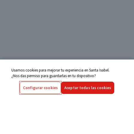
Usamos cookies para mejorar tu experiencia en Santa Isabel.
¿Nos das permiso para guardarlas en tu dispositivo?
Configurar cookies
Aceptar todas las cookies
Centro de Ayuda
Si tienes alguna duda ingresa aquí
Seguimiento de Compras