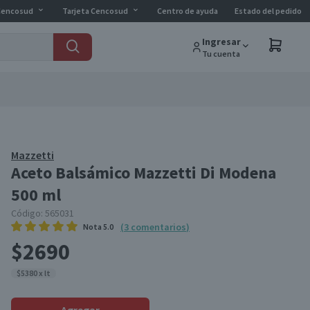
Cencosud
Tarjeta Cencosud
Centro de ayuda
Estado del pedido
Ingresar
Tu cuenta
Mazzetti
Aceto Balsámico Mazzetti Di Modena
500 ml
Código:
565031
(
3
comentarios
)
Nota
5.0
$2690
$5380 x lt