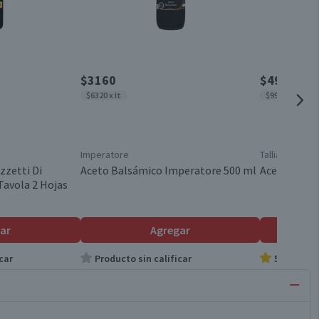
$3160
$4990
$6320 x lt
$9980 x lt
Imperatore
Talliani
zzetti Di
Aceto Balsámico Imperatore 500 ml
Aceto Balsám
avola 2 Hojas
ar
Agregar
car
Producto sin calificar
5.0