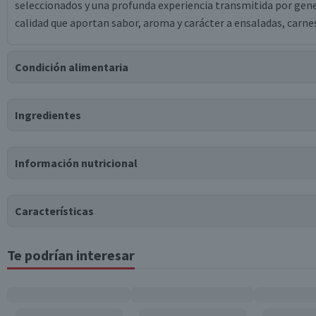
seleccionados y una profunda experiencia transmitida por gen
calidad que aportan sabor, aroma y carácter a ensaladas, carne
Condición alimentaria
Certificación
Ingredientes
Apto para
Libre de
Libre de
Vegano
APLV
Lactosa
Soya
Ingredientes
Libre de
Libre de
Información nutricional
Frutos Secos
Nueces
Vinagre de vino, Mosto de uva concentrado, Colorante caramelo 
Tabla nutricional
Características
Valores medios
Por cada 100g/ml
Te podrían interesar
Tipo de Producto
Energía (kCal)
68
Proteínas (g)
0.6
Almacenamiento
Grasas Totales (g)
0