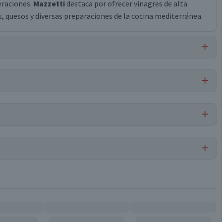
eraciones.
Mazzetti
destaca por ofrecer vinagres de alta
s, quesos y diversas preparaciones de la cocina mediterránea.
Libre de
Libre de
Libre de
Mariscos
Libre de
Huevo
Peces
y Crustáceos
Maní
iv, Sulfitos.
Por cada 1 porción
Aceto Balsámico
10.2
0.1
Conservar en un lugar limpio, fresco y seco
0