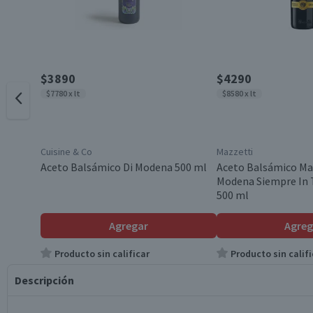
$3890
$4290
$7780 x lt
$8580 x lt
Cuisine & Co
Mazzetti
Aceto Balsámico Di Modena 500 ml
Aceto Balsámico Ma
Modena Siempre In T
500 ml
Agregar
Agreg
Producto sin calificar
Producto sin califi
Descripción