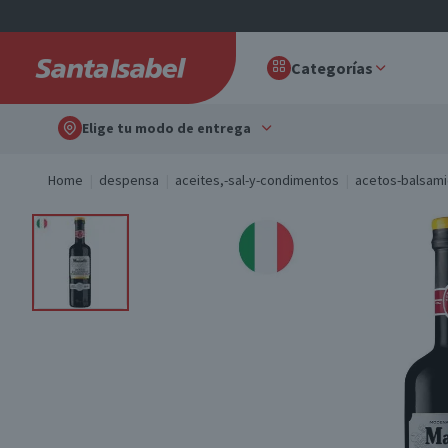
Categorías
Elige tu modo de entrega
Home
despensa
aceites,-sal-y-condimentos
acetos-balsam