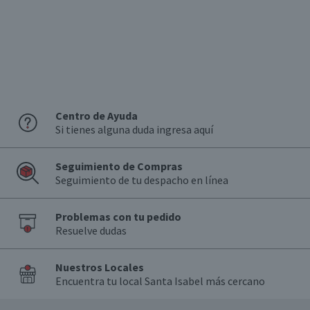
Sin especificación
Denominación de Origen
Valle del Maule
Envase
Botella
Formato
Centro de Ayuda
Individual
Si tienes alguna duda ingresa aquí
País de Origen
Chile
Seguimiento de Compras
Seguimiento de tu despacho en línea
Sabor
Suaves taninos maduros llenan la boca, pimienta, vino de
persistente final
Problemas con tu pedido
Resuelve dudas
Aroma
Notas dulces y frescas, frutos negros secos
Nuestros Locales
Graduación Alcohólica
Encuentra tu local Santa Isabel más cercano
14.0°