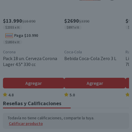
Entre 16°C y 18°C
Viña
$13.990
$2690
$9
$18.890
$3390
Viña Casas Patronales
$2355 x lt
$897 x lt
$1
Maridaje
Paga $10.990
Carnes rojas a la parrilla, quesos curados y maduros,
$1850 x lt
guisos y estofados intensos, comidas especiadas
Corona
Coca-Cola
Ram
Almacenamiento
Pack 18 un. Cerveza Corona
Bebida Coca-Cola Zero 3 L
Lic
Almacenar en un lugar fresco, seco y oscuro. Entre 12°C y
Lager 4.5° 330 cc
700
18°C.
Contenido
750 cc
Agregar
Agregar
Cantidad
4.8
5.0
1 un.
Reseñas y Calificaciones
Cepa
Cabernet Sauvignon
Todavía no tiene calificaciones, comparte la tuya.
Calificar producto
Cosecha