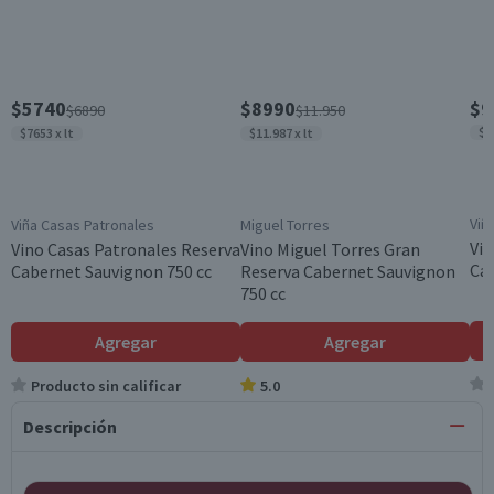
$5740
$8990
$9
$6890
$11.950
$1
$7653 x lt
$11.987 x lt
Viñ
Viña Casas Patronales
Miguel Torres
Vi
Vino Casas Patronales Reserva
Vino Miguel Torres Gran
Cab
Cabernet Sauvignon 750 cc
Reserva Cabernet Sauvignon
750 cc
Agregar
Agregar
Producto sin calificar
5.0
Descripción