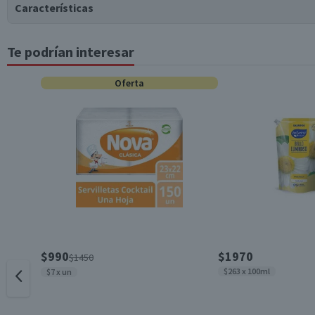
Características
Te podrían interesar
Tipo de Producto
Oferta
Material
Contenido
Género
$990
$1970
$1450
$263 x 100ml
$7 x un
Cantidad