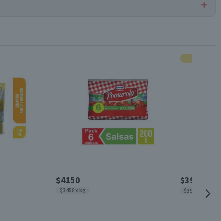
Toallas Higiénicas Día
Polímero Súper Absorbente, Coadyuvantes De Absorción,
Adhesivos Termoplásticos, Petrolatum, Zinc Oxide,
Behenyl Alcohol, Silica Dimethicone Silylate
18 unidades
Mujer
$4150
$390
$550
$3458 x kg
$39 x un
18 un.