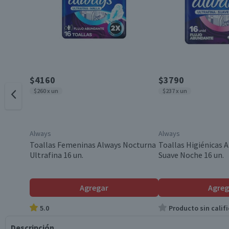
$4160
$3790
$260 x un
$237 x un
Always
Always
Toallas Femeninas Always Nocturna
Toallas Higiénicas A
Ultrafina 16 un.
Suave Noche 16 un.
Agregar
Agreg
5.0
Producto sin califi
Descripción