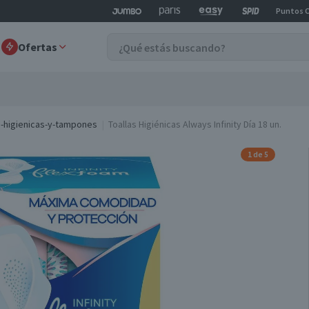
Puntos 
Ofertas
s-higienicas-y-tampones
Toallas Higiénicas Always Infinity Día 18 un.
1 de 5