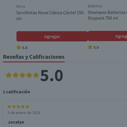
Formato
Ballerina
Nova
Shampoo Ballerina 
Servilletas Nova Clásica Cóctel 150
Doypack 750 ml
un.
País de Origen
Agreg
Agregar
Variedad
5.0
5.0
Reseñas y Calificaciones
Modelo
5.0
Descripción de Tecnología
1
calificación
Garantía Mínima Legal
5 de enero de 2023
Jocelyn