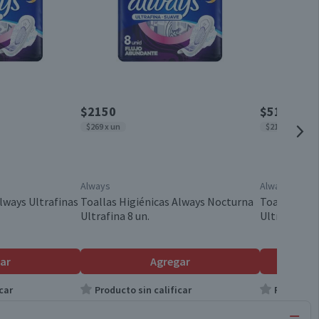
$2150
$5130
$269 x un
$214 x un
Always
Always
lways Ultrafinas
Toallas Higiénicas Always Nocturna
Toallas Hig
Ultrafina 8 un.
Ultrafinas S
ar
Agregar
car
Producto sin calificar
Producto s