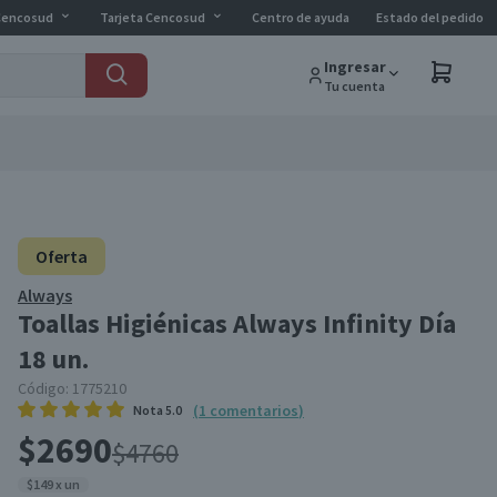
Cencosud
Tarjeta Cencosud
Centro de ayuda
Estado del pedido
Ingresar
Tu cuenta
Oferta
Always
Toallas Higiénicas Always Infinity Día
18 un.
Código:
1775210
(
1
comentarios
)
Nota
5.0
$2690
$4760
$149 x un