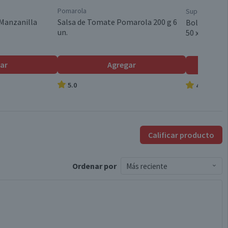
Paquete
Pomarola
Superior
Manzanilla
Salsa de Tomate Pomarola 200 g 6
Bolsa de Ba
un.
50 x 65 cm 1
Canadá
ar
Agregar
Con Alas
5.0
4.9
Always Infinity
Calificar producto
Esta tecnología FlexFoam hace que tu toalla sea super
flexible para mantener su forma.
Ordenar
por
Más reciente
Válida hasta su fecha de caducidad