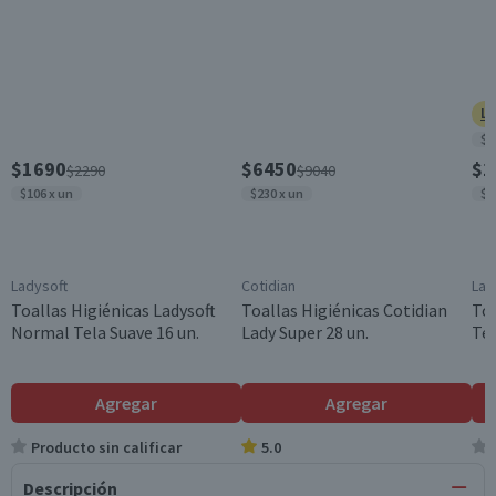
Ll
$1
$1690
$6450
$1
$2290
$9040
$106 x un
$230 x un
$1
Ladysoft
Cotidian
Lad
Toallas Higiénicas Ladysoft
Toallas Higiénicas Cotidian
Toa
Normal Tela Suave 16 un.
Lady Super 28 un.
Tel
Agregar
Agregar
Producto sin calificar
5.0
Descripción