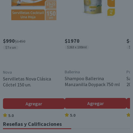
$990
$1970
$4
$1450
$263 x 100ml
$3
$7 x un
Ballerina
Pom
Nova
Shampoo Ballerina
Sa
Servilletas Nova Clásica
Manzanilla Doypack 750 ml
200
Cóctel 150 un.
Agregar
Agregar
5.0
5.0
Reseñas y Calificaciones