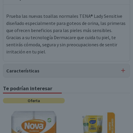
Prueba las nuevas toallas normales TENA® Lady Sensitive
diseñado especialmente para goteos de orina, las primeras
que ofrecen beneficios para las pieles más sensibles.
Gracias a su tecnología Dermacare que cuida tu piel, te
sentirás cómoda, segura y sin preocupaciones de sentir
irritación en tu piel.
Características
Tipo de Producto
Te podrían interesar
Toallas Húmedas
Oferta
Contenido
10 unidades
Garantía Mínima Legal
Válida hasta su fecha de caducidad