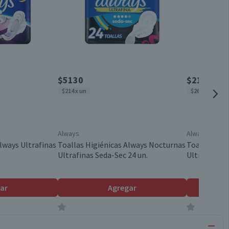
$5130
$2150
$214 x un
$269 x un
Always
Always
lways Ultrafinas
Toallas Higiénicas Always Nocturnas
Toallas Hig
Ultrafinas Seda-Sec 24 un.
Ultrafina 8 
ar
Agregar