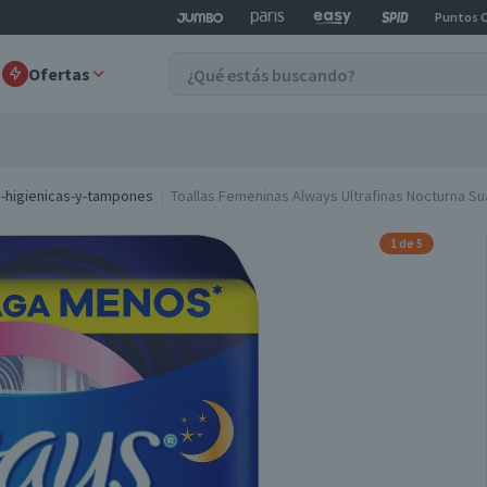
Puntos 
Ofertas
s-higienicas-y-tampones
Toallas Femeninas Always Ultrafinas Nocturna Su
1 de 5