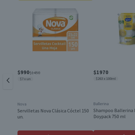
Material
Contenido
Variedad
$990
$1970
$1450
$263 x 100ml
$7 x un
Garantía Mínima Legal
Ballerina
Nova
Shampoo Ballerina 
Servilletas Nova Clásica Cóctel 150
Doypack 750 ml
un.