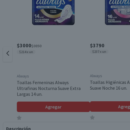
$3000
$3790
$3850
$237 x un
$214 x un
Always
Always
Toallas Higiénicas A
Toallas Femeninas Always
Suave Noche 16 un.
Ultrafinas Nocturna Suave Extra
Largas 14 un.
Agreg
Agregar
Descripción