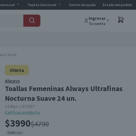
Cencosud
Tarjeta Cencosud
Centro de ayuda
Estado del pedido
Ingresar
Tu cuenta
ave 24 un.
Oferta
Always
Toallas Femeninas Always Ultrafinas
Nocturna Suave 24 un.
Código:
1972927
Calificar producto
$3990
$4790
$166 x un