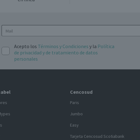
Acepto los
Términos y Condiciones
y la
Política
de privacidad y de tratamiento de datos
personales
sabel
Cencosud
ores
Paris
Mypes
Jumbo
s
Easy
y
Tarjeta Cencosud Scotiabank