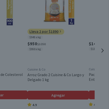
0,4
Tarro
0,2
0,5
Chile
Lleva 2 por $1890
0
$945 x kg
37,5
$950
$14.280
$1350
$1190 x lt
$950 x kg
0,9
0
Cuisine & Co
Cuisine & Co
193,5
 de Colesterol
Pack 12 un. 
Arroz Grado 2 Cuisine & Co Largo y
Entera 1 L
Delgado 1 kg
ar
Agregar
4.9
4.9