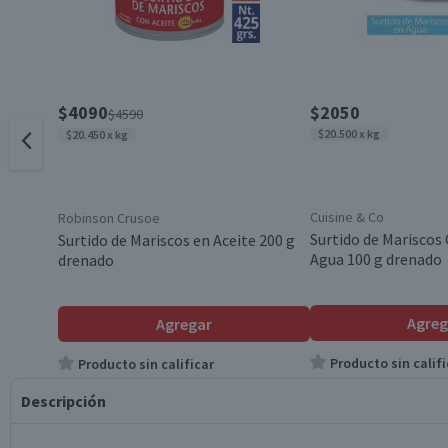
$4090
$2050
$4590
$20.500 x kg
$20.450 x kg
Cuisine & Co
Robinson Crusoe
Surtido de Mariscos 
Surtido de Mariscos en Aceite 200 g
Agua 100 g drenado
drenado
Agreg
Agregar
Producto sin califi
Producto sin calificar
Descripción