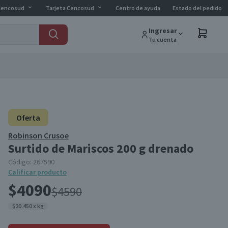
Cencosud
Tarjeta Cencosud
Centro de ayuda
Estado del pedido
Ingresar
Tu cuenta
Oferta
Robinson Crusoe
Surtido de Mariscos 200 g drenado
Código:
267590
Calificar producto
$4090
$4590
$20.450 x kg