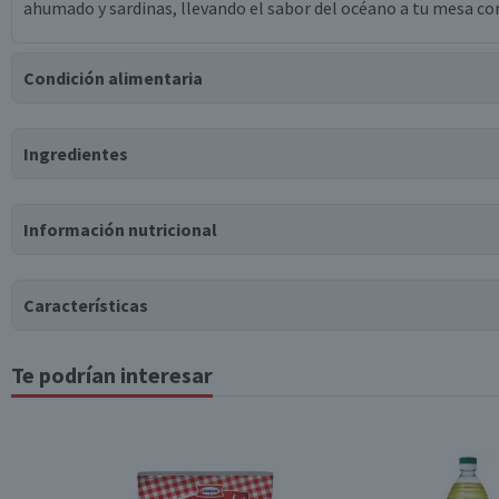
ahumado y sardinas, llevando el sabor del océano a tu mesa co
Condición alimentaria
Certificación
Ingredientes
Libre de
Gluten
Ingredientes
Información nutricional
choritos, cholgas, navajuelas, almejas, taquilla, navajas, agua, s
Tabla nutricional
Puede contener
Características
Trazas
de
fragmentos de conchas.
Valores medios
Por cada 100g/ml
Te podrían interesar
Tipo de Producto
Energía (kCal)
109
Proteínas (g)
19
Almacenamiento
Grasas Totales (g)
3