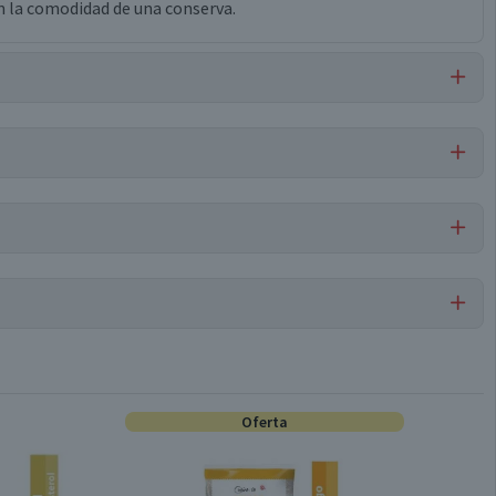
n la comodidad de una conserva.
al, tripolifosfato de sodio (e-451i stp), edta (e-385).
Por cada 1 porción
Mariscos en Conservas
54,5
9,5
Oferta
Conservar en un lugar fresco y seco
1,5