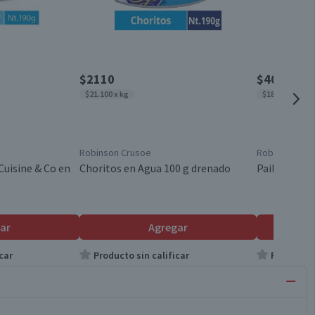
$2110
$4050
$21.100 x kg
$18.409 x kg
Robinson Crusoe
Robinson Cru
Cuisine & Co en
Choritos en Agua 100 g drenado
Paila Marina
ar
Agregar
car
Producto sin calificar
Producto s