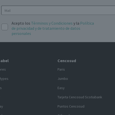
Acepto los
Términos y Condiciones
y la
Política
de privacidad y de tratamiento de datos
personales
sabel
Cencosud
ores
Paris
Mypes
Jumbo
s
Easy
y
Tarjeta Cencosud Scotiabank
ay
Puntos Cencosud