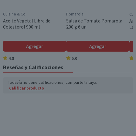
Cuisine & Co
Pomarola
Cui
Aceite Vegetal Libre de
Salsa de Tomate Pomarola
Arr
Colesterol 900 ml
200 g 6 un.
Lar
Agregar
Agregar
4.8
5.0
Reseñas y Calificaciones
Todavía no tiene calificaciones, comparte la tuya.
Calificar producto