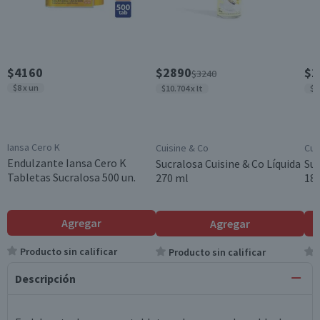
$4160
$2890
$1
$3240
$8 x un
$10.704 x lt
$1
Iansa Cero K
Cuisine & Co
Cui
Endulzante Iansa Cero K
Sucralosa Cuisine & Co Líquida
Suc
Tabletas Sucralosa 500 un.
270 ml
18
Agregar
Agregar
Producto sin calificar
Producto sin calificar
Descripción