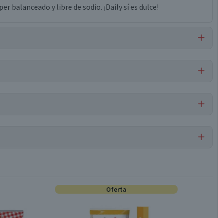
r balanceado y libre de sodio. ¡Daily sí es dulce!
, sorbato de potasio.
Por cada 1 porción
Sucralosa
0
0
Oferta
Conservar en un lugar fresco y seco
0