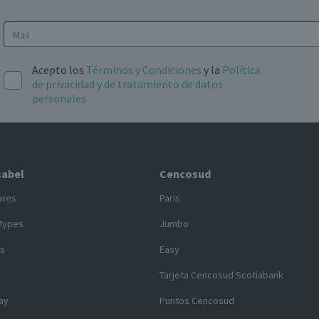
Acepto los
Términos y Condiciones
y la
Política
de privacidad y de tratamiento de datos
personales
sabel
Cencosud
ores
Paris
Mypes
Jumbo
s
Easy
y
Tarjeta Cencosud Scotiabank
ay
Puntos Cencosud