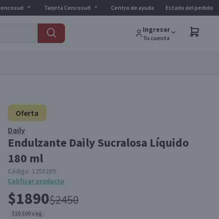
Cencosud
Tarjeta Cencosud
Centro de ayuda
Estado del pedido
Ingresar
Tu cuenta
Oferta
Daily
Endulzante Daily Sucralosa Líquido
180 ml
Código:
1258289
Calificar producto
$1890
$2450
$10.500 x kg