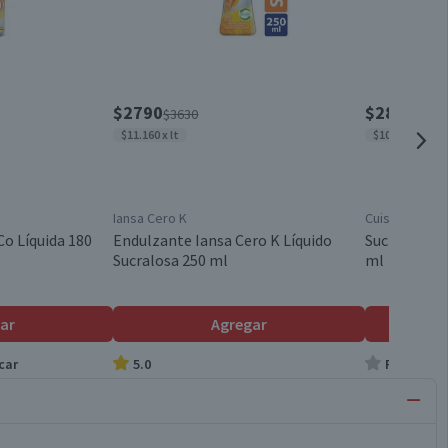
$2790
$2890
$3630
$324
$11.160 x lt
$10.704 x lt
Iansa Cero K
Cuisine & Co
Co Líquida 180
Endulzante Iansa Cero K Líquido
Sucralosa Cu
Sucralosa 250 ml
ml
ar
Agregar
car
5.0
Producto s