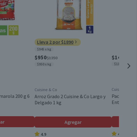
0
Botella (endulzantes, aceite, abarrotes)
0
0
Chile
Lleva 2 por $1890
$945 x kg
$950
$14.280
$1350
$1190 x lt
$950 x kg
Cuisine & Co
Cuisine & Co
marola 200 g 6
Pack 12 un. 
Arroz Grado 2 Cuisine & Co Largo y
Entera 1 L
Delgado 1 kg
ar
Agregar
4.9
4.9