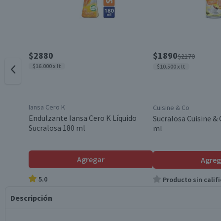
$2880
$1890
$2170
$16.000 x lt
$10.500 x lt
Iansa Cero K
Cuisine & Co
Endulzante Iansa Cero K Líquido
Sucralosa Cuisine & 
Sucralosa 180 ml
ml
Agregar
Agreg
5.0
Producto sin califi
Descripción