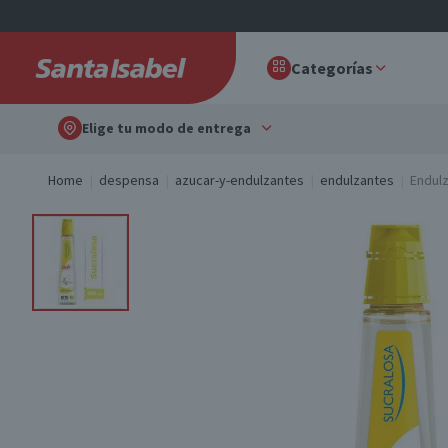
Categorías
Elige tu modo de entrega
Home
despensa
azucar-y-endulzantes
endulzantes
Endulz