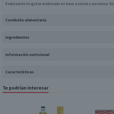
Endulzante en gotas elaborado en base a stevia y sucralosa. Súpe
Condición alimentaria
Certificación
Ingredientes
Libre de
Vegano
Gluten
Ingredientes
Información nutricional
agua purificada c.s., sucralosa, ácido cítrico, citrato de potasio
Tabla nutricional
Características
Valores medios
Por cada 100g/ml
Te podrían interesar
Tipo de Producto
Energía (kCal)
15
Proteínas (g)
0
Almacenamiento
Grasas Totales (g)
0