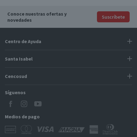
Conoce nuestras ofertas y
Suscríbete
novedades
Centro de Ayuda
Problemas con tu pedido
Santa Isabel
Información de pago
Proveedores
Cencosud
Cómo modificar mis datos
Espacio Mypes
Modos de entrega y cobertura
Síguenos
Paris
Concursos
Locales Santa Isabel
Jumbo
CyberDay
Cómo comprar en SantaIsabel.cl
Easy
Medios de pago
BlackFriday
Servicio al cliente
Tarjeta Cencosud Scotiabank
CencoBlack
Puntos Cencosud