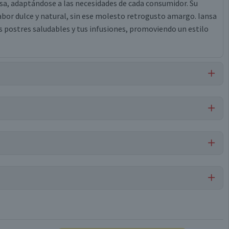
osa, adaptándose a las necesidades de cada consumidor. Su
bor dulce y natural, sin ese molesto retrogusto amargo. Iansa
us postres saludables y tus infusiones, promoviendo un estilo
, l-leucina, croscarmelosa sódica, dióxido de silicio.
Por cada 1 porción
Stevia
0,2