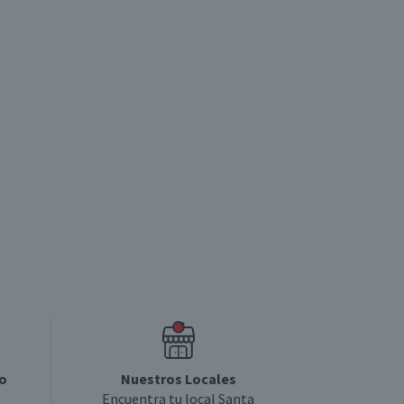
Agregar
Agregar
4.9
5
o
Nuestros Locales
Encuentra tu local Santa