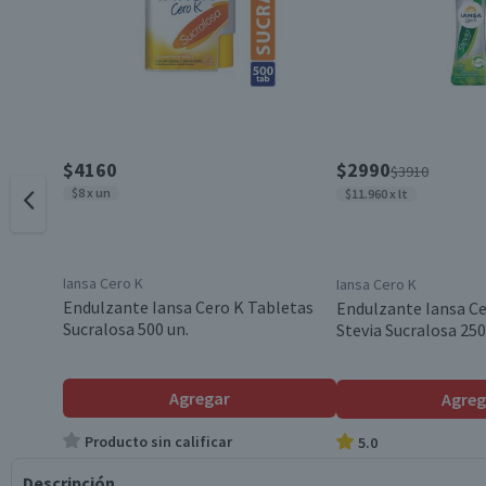
$4160
$2990
$3910
$8 x un
$11.960 x lt
Iansa Cero K
Iansa Cero K
Endulzante Iansa Cero K Tabletas
Endulzante Iansa Ce
Sucralosa 500 un.
Stevia Sucralosa 25
Agregar
Agreg
Producto sin calificar
5.0
Descripción