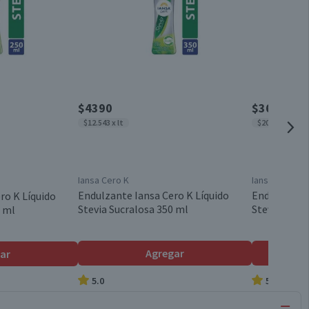
$4390
$3650
$12.543 x lt
$20.278 x lt
Iansa Cero K
Iansa Cero K
Endulzante Iansa Cero K Líquido
Endulzante 
ro K Líquido
Stevia Sucralosa 350 ml
Stevia Sucr
0 ml
Agregar
ar
5.0
5.0