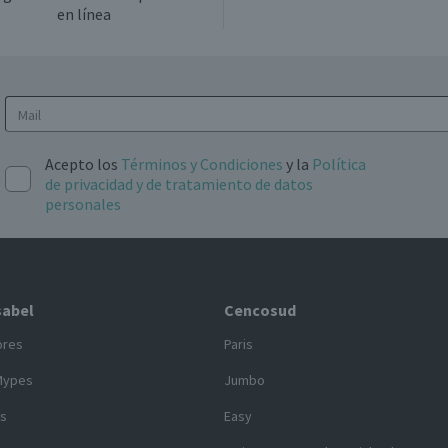
en línea
Acepto los
Términos y Condiciones
y la
Política
de privacidad y de tratamiento de datos
personales
sabel
Cencosud
ores
Paris
Mypes
Jumbo
s
Easy