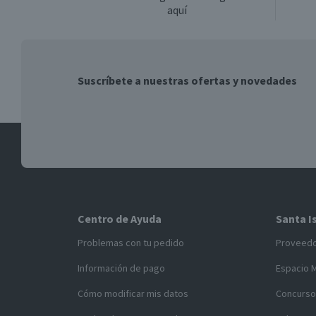
aquí
Suscríbete a nuestras ofertas y novedades
Centro de Ayuda
Santa I
Problemas con tu pedido
Proveed
Información de pago
Espacio 
Cómo modificar mis datos
Concurso