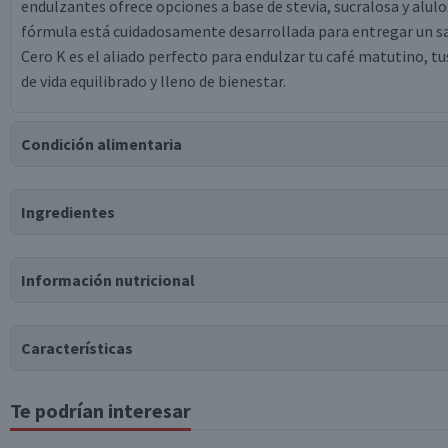
endulzantes ofrece opciones a base de stevia, sucralosa y alul
fórmula está cuidadosamente desarrollada para entregar un sa
Cero K es el aliado perfecto para endulzar tu café matutino, t
de vida equilibrado y lleno de bienestar.
Condición alimentaria
Certificación
Ingredientes
Libre de
Gluten
Ingredientes
Información nutricional
lactosa monohidrato, estevia rebaudiana (8.3%), sucralosa (7.9%)
Tabla nutricional
Características
Valores medios
Por cada 100g/ml
Te podrían interesar
Tipo de Producto
Energía (kCal)
325