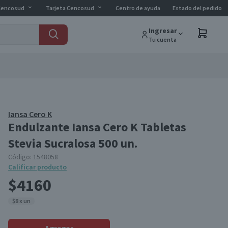
Cencosud
Tarjeta Cencosud
Centro de ayuda
Estado del pedido
Ingresar
Tu cuenta
Iansa Cero K
Endulzante Iansa Cero K Tabletas
Stevia Sucralosa 500 un.
Código:
1548058
Calificar producto
$4160
$8 x un