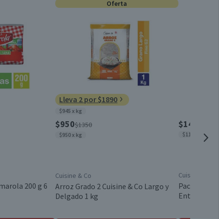
0
Oferta
Conservar en un lugar fresco y seco
0
0
Caja
0
0
Tableta
Lleva 2 por $1890
0
$945 x kg
Chile
$950
$14.280
$1350
$1190 x lt
$950 x kg
Light
Cuisine & Co
Cuisine & Co
Válida hasta su fecha de caducidad
marola 200 g 6
Pack 12 un. 
Arroz Grado 2 Cuisine & Co Largo y
Entera 1 L
Delgado 1 kg