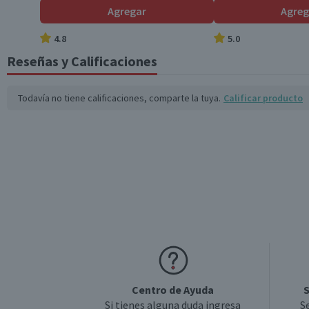
Agregar
Agreg
4.8
5.0
Reseñas y Calificaciones
Todavía no tiene calificaciones, comparte la tuya.
Calificar producto
Centro de Ayuda
S
Si tienes alguna duda ingresa
S