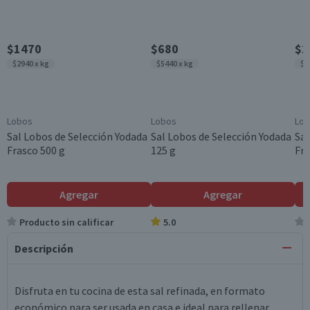
$1470
$680
$1
$2940 x kg
$5440 x kg
$2
Lobos
Lobos
Lo
Sal Lobos de Selección Yodada
Sal Lobos de Selección Yodada
Sal
Frasco 500 g
125 g
Fra
Agregar
Agregar
Producto sin calificar
5.0
Descripción
Disfruta en tu cocina de esta sal refinada, en formato
económico para ser usada en casa e ideal para rellenar