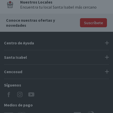
Nuestros Locales
Encuentra tu local Santa Isabel más cercano
Conoce nuestras ofertas y
Suscríbete
novedades
Centro de Ayuda
Problemas con tu pedido
Santa Isabel
Información de pago
Proveedores
Cencosud
Cómo modificar mis datos
Espacio Mypes
Modos de entrega y cobertura
Síguenos
Paris
Concursos
Locales Santa Isabel
Jumbo
CyberDay
Cómo comprar en SantaIsabel.cl
Easy
Medios de pago
BlackFriday
Servicio al cliente
Tarjeta Cencosud Scotiabank