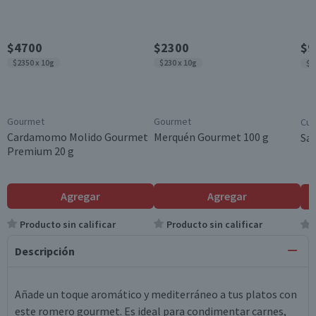
$4700
$2300
$9
$2350 x 10g
$230 x 10g
$1
Gourmet
Gourmet
Cui
Cardamomo Molido Gourmet
Merquén Gourmet 100 g
Sal
Premium 20 g
Agregar
Agregar
Producto sin calificar
Producto sin calificar
Descripción
Añade un toque aromático y mediterráneo a tus platos con
este romero gourmet. Es ideal para condimentar carnes,