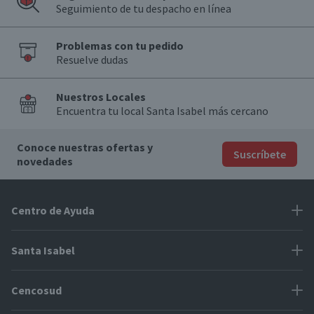
Seguimiento de tu despacho en línea
Problemas con tu pedido
Resuelve dudas
Nuestros Locales
Encuentra tu local Santa Isabel más cercano
Conoce nuestras ofertas y
Suscríbete
novedades
Centro de Ayuda
Problemas con tu pedido
Santa Isabel
Información de pago
Proveedores
Cencosud
Cómo modificar mis datos
Espacio Mypes