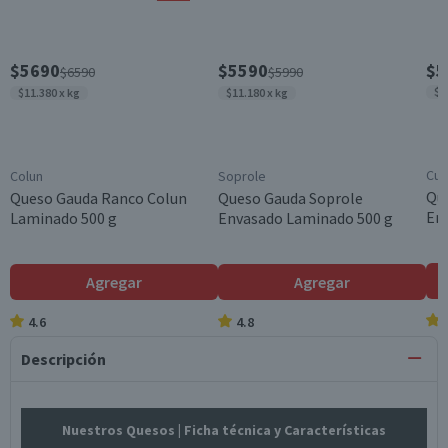
$5690
$5590
$5
$6590
$5990
$1
$11.380 x kg
$11.180 x kg
Cui
Colun
Soprole
Que
Queso Gauda Ranco Colun
Queso Gauda Soprole
En
Laminado 500 g
Envasado Laminado 500 g
Agregar
Agregar
4.6
4.8
Descripción
Nuestros Quesos
| Ficha técnica y Características