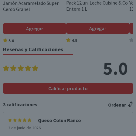
Pack 12 un. Leche Cuisine & Co
Yog
Jamón Acaramelado Super
Entera 1 L
120
Cerdo Granel
Sabor
Colesterol (mg)
83
28,2
Característico al producto
Hidratos de Carbon
0
0
Tamaño
Agregar
Agregar
o disponibles (g)
Familiar
4.9
5.0
Azúcares totales
0
0
Garantía Mínima Legal
(g)
Reseñas y Calificaciones
Válida hasta su fecha de caducidad
Sodio (mg)
496
168,6
5.0
*Ingesta de referencia de un adulto promedio (8400 kj / 2000 kcal)
Calificar producto
3
calificaciones
Ordenar
Queso Colun Ranco
3 de junio de 2026