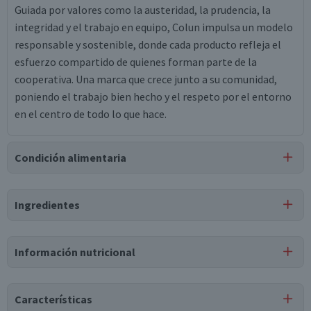
Guiada por valores como la austeridad, la prudencia, la
integridad y el trabajo en equipo, Colun impulsa un modelo
responsable y sostenible, donde cada producto refleja el
esfuerzo compartido de quienes forman parte de la
cooperativa. Una marca que crece junto a su comunidad,
poniendo el trabajo bien hecho y el respeto por el entorno
en el centro de todo lo que hace.
Condición alimentaria
Certificación
Ingredientes
Libre de
Libre de
Lactosa
Gluten
Ingredientes
Información nutricional
leche pasteurizada, sal, cloruro de calcio, cuajo, nitrato de
sodio, cultivos lácteos, vitamina d3.
Características