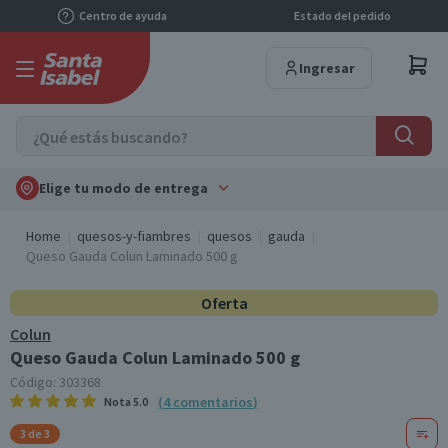
Centro de ayuda
Estado del pedido
Ingresar
Elige tu modo de entrega
Home
quesos-y-fiambres
quesos
gauda
Queso Gauda Colun Laminado 500 g
Oferta
Colun
Queso Gauda Colun Laminado 500 g
Código:
303368
(
4
comentarios
)
Nota
5.0
3 de 3