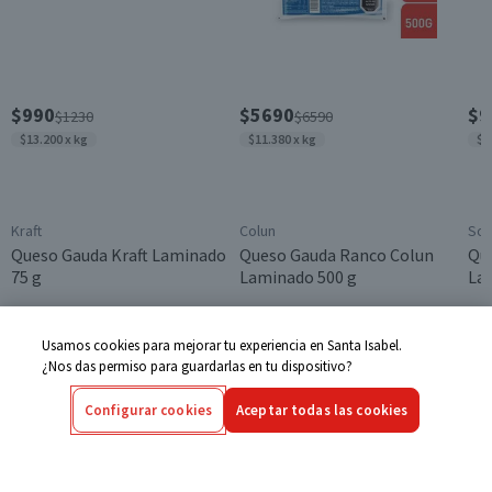
$990
$5690
$9
$1230
$6590
$13.200 x kg
$11.380 x kg
$9
Kraft
Colun
Sop
Queso Gauda Kraft Laminado
Queso Gauda Ranco Colun
Qu
75 g
Laminado 500 g
La
$5690
$7410
Usamos cookies para mejorar tu experiencia en Santa Isabel.
Agregar
Agregar
$11.380 x kg
¿Nos das permiso para guardarlas en tu dispositivo?
2.0
4.6
Agregar
Configurar cookies
Aceptar todas las cookies
Descripción