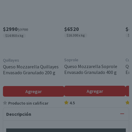
$2990
$6520
$4
$3700
$16.300 x kg
$1
$14.950 x kg
Soprole
Cui
Quillayes
Queso Mozzarella Soprole
Qu
Queso Mozzarella Quillayes
Envasado Granulado 400 g
En
Envasado Granulado 200 g
Agregar
Agregar
4.5
Producto sin calificar
Descripción