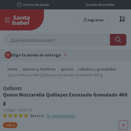
Centro de ayuda
Estado del pedido
Ingresar
Elige tu modo de entrega
Home
quesos-y-fiambres
quesos
rallados-y-granulados
Queso Mozzarella Quillayes Envasado Granulado 400 g
Quillayes
Queso Mozzarella Quillayes Envasado Granulado 400
g
Código:
1652579
(
1
comentarios
)
Nota
5.0
1 de 2