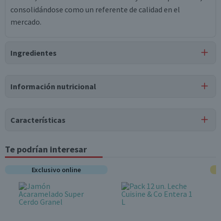
consolidándose como un referente de calidad en el
mercado.
Ingredientes
Ingredientes
Información nutricional
leche pasteurizada, fermentos lácticos, cloruro de calcio,
sal, cuajo microbiano, celulosa microcristalina.
Características
Tipo de Producto
Te podrían interesar
Tabla nutricional
Queso Mozzarella
Valores
Exclusivo online
Por cada 1
Pack-Unitario
Por cada 100g/ml
medios
porción
Unitario
Energía (kCal)
317
31,7
Almacenamiento
Conservar refrigerado
Proteínas (g)
26
2,6