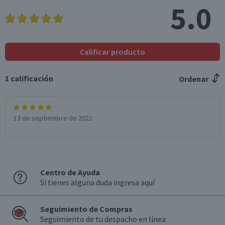
Sodio (mg)
529
52,9
5.0
*Ingesta de referencia de un adulto promedio (8400 kj / 2000 kcal)
Calificar producto
1
calificación
Ordenar
13 de septiembre de 2022
Centro de Ayuda
Si tienes alguna duda ingresa aquí
Seguimiento de Compras
Seguimiento de tu despacho en línea