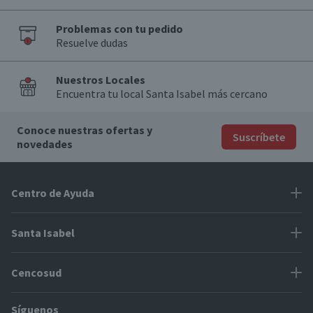
Problemas con tu pedido
Resuelve dudas
Nuestros Locales
Encuentra tu local Santa Isabel más cercano
Conoce nuestras ofertas y
Suscríbete
novedades
Centro de Ayuda
Problemas con tu pedido
Santa Isabel
Información de pago
Proveedores
Cencosud
Cómo modificar mis datos
Espacio Mypes
Modos de entrega y cobertura
Síguenos
Paris