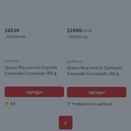
$6520
$2990
$3700
$16.300 x kg
$14.950 x kg
Soprole
Quillayes
Queso Mozzarella Soprole
Queso Mozzarella Quillayes
Envasado Granulado 400 g
Envasado Granulado 200 g
Agregar
Agregar
4.5
Producto sin calificar
1