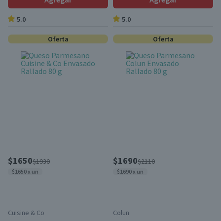
5.0
5.0
Oferta
Oferta
$1650
$1690
$1930
$2110
$1650 x un
$1690 x un
Cuisine & Co
Colun