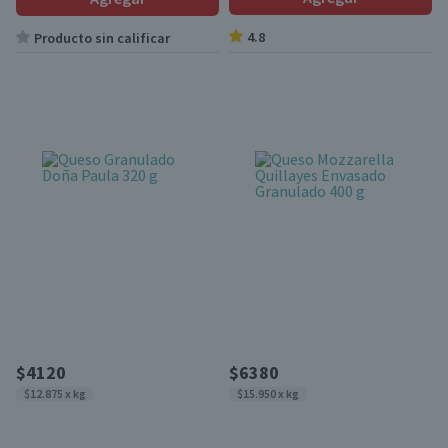
4.8
Producto sin calificar
$4120
$6380
$12.875 x kg
$15.950 x kg