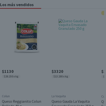
Los más vendidos
$1130
$3320
$1
$28.250 x kg
$13.280 x kg
$1
Colun
La Vaquita
Cui
Queso Reggianito Colun
Queso Gauda La Vaquita
Qu