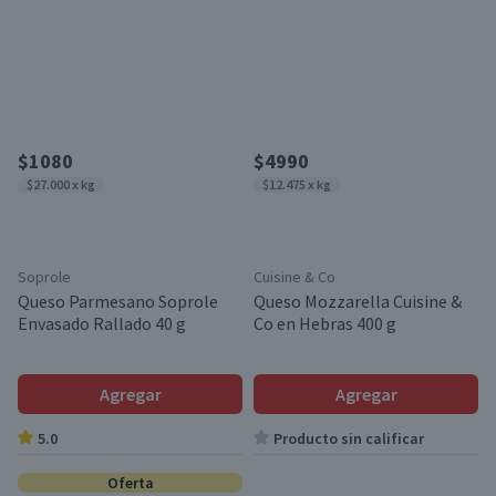
$1080
$4990
$27.000 x kg
$12.475 x kg
Soprole
Cuisine & Co
Queso Parmesano Soprole
Queso Mozzarella Cuisine &
Envasado Rallado 40 g
Co en Hebras 400 g
Agregar
Agregar
5.0
Producto sin calificar
Oferta