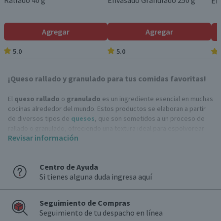
Rallado 40 g
Envasado Granulado 250 g
En
Agregar
Agregar
5.0
5.0
¡Queso rallado y granulado para tus comidas favoritas!
El
queso rallado
o
granulado
es un ingrediente esencial en muchas
cocinas alrededor del mundo. Estos productos se elaboran a partir
de diversos tipos de
quesos
, que son sometidos a un proceso de
rallado o granulado, ofreciendo una textura ideal para espolvorear
Revisar información
sobre tus comidas favoritas.
Los ingredientes básicos de estos alimentos incluyen leche
Centro de Ayuda
pasteurizada, sal, cultivos lácticos y, en algunos casos, enzimas y
Si tienes alguna duda ingresa aquí
conservantes para mantener su frescura y sabor por más tiempo.
¿En qué comidas incluir queso rallado y granulado?
Seguimiento de Compras
Estos quesos son versátiles y pueden realzar el sabor de una amplia
Seguimiento de tu despacho en línea
variedad de platos. Aquí te dejamos algunas ideas para incorporarlos