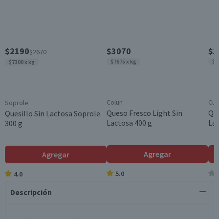
$2190
$3070
$3
$2670
$7675 x kg
$1
$7300 x kg
Colun
Cui
Soprole
Queso Fresco Light Sin
Que
Quesillo Sin Lactosa Soprole
Lactosa 400 g
Lam
300 g
Agregar
Agregar
5.0
4.0
Descripción