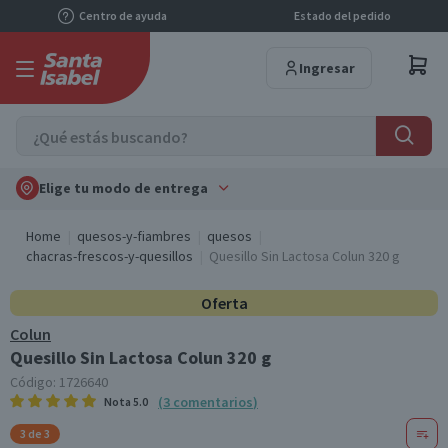
Centro de ayuda
Estado del pedido
Ingresar
Elige tu modo de entrega
Home
quesos-y-fiambres
quesos
chacras-frescos-y-quesillos
Quesillo Sin Lactosa Colun 320 g
Oferta
Colun
Quesillo Sin Lactosa Colun 320 g
Código:
1726640
(
3
comentarios
)
Nota
5.0
3 de 3