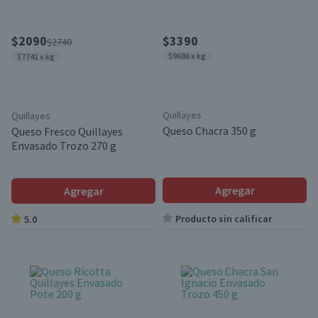
$2090
$3390
$2740
$9686 x kg
$7741 x kg
Quillayes
Quillayes
Queso Chacra 350 g
Queso Fresco Quillayes
Envasado Trozo 270 g
Agregar
Agregar
Producto sin calificar
5.0