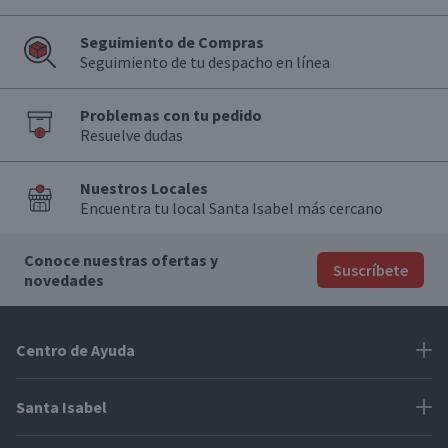
Seguimiento de Compras
Seguimiento de tu despacho en línea
Problemas con tu pedido
Resuelve dudas
Nuestros Locales
Encuentra tu local Santa Isabel más cercano
Conoce nuestras ofertas y
Suscríbete
novedades
Centro de Ayuda
Problemas con tu pedido
Santa Isabel
Información de pago