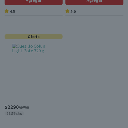
Agregar
Agregar
4.5
5.0
Oferta
$2290
$2730
$7156 x kg