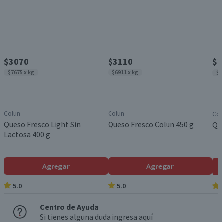
$3070
$3110
$2
$7675 x kg
$6911 x kg
$7
Colun
Colun
Col
Queso Fresco Light Sin
Queso Fresco Colun 450 g
Qu
Lactosa 400 g
Agregar
Agregar
5.0
5.0
Centro de Ayuda
Si tienes alguna duda ingresa aquí