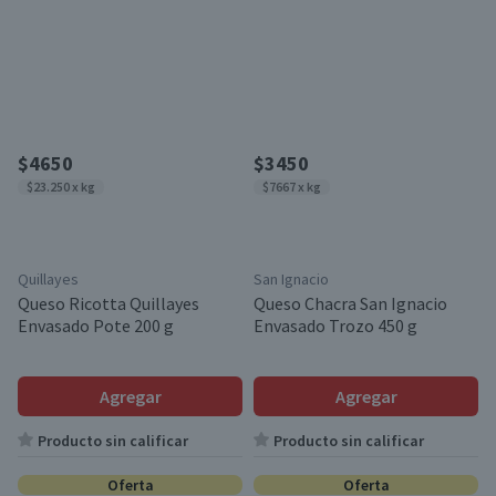
$4650
$3450
$23.250 x kg
$7667 x kg
Quillayes
San Ignacio
Queso Ricotta Quillayes
Queso Chacra San Ignacio
Envasado Pote 200 g
Envasado Trozo 450 g
Agregar
Agregar
Producto sin calificar
Producto sin calificar
Oferta
Oferta