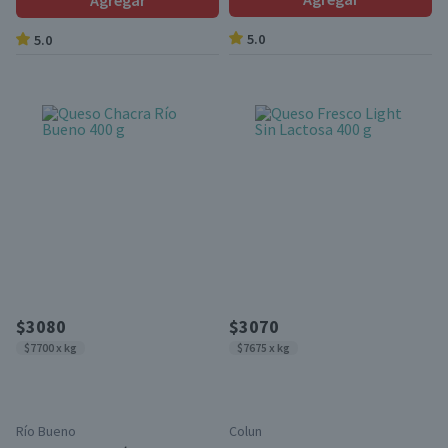
Agregar
5.0
5.0
$3080
$3070
$7700 x kg
$7675 x kg
Río Bueno
Colun