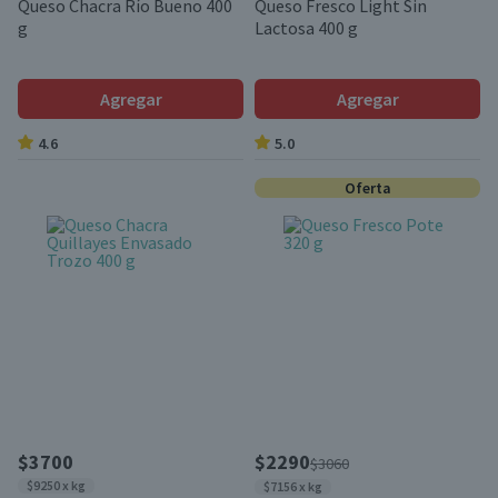
Queso Chacra Río Bueno 400
Queso Fresco Light Sin
g
Lactosa 400 g
Agregar
Agregar
4.6
5.0
Oferta
$3700
$2290
$3060
$9250 x kg
$7156 x kg