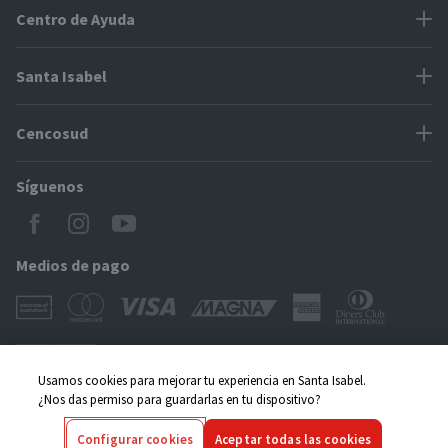
Centro de Ayuda
Problemas con tu pedido
Santa Isabel
Información de pago
Proveedores
Cencosud
Cómo modificar mis datos
Espacio Mypes
Modos de entrega y cobertura
Síguenos
Paris
Concursos
Locales Santa Isabel
Jumbo
CyberDay
Cómo comprar en SantaIsabel.cl
Easy
Medios de pago
BlackFriday
Servicio al cliente
Tarjeta Cencosud Scotiabank
CencoBlack
Puntos Cencosud
CyberMonday
$3490
Giftcard
$4790
Usamos cookies para mejorar tu experiencia en Santa Isabel.
Acuerdos legales
$35 x un
¿Nos das permiso para guardarlas en tu dispositivo?
Venta Empresa
Copyright © 2025 Cencosud - Santa Isabel
Términos y Condiciones
|
Seguridad y Privacidad
|
Código de Ética
Agregar
Configurar cookies
Aceptar todas las cookies