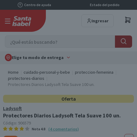
Centro de ayuda
Estado del pedido
Ingresar
Elige tu modo de entrega
Home
cuidado-personal-y-bebe
proteccion-femenina
protectores-diarios
Protectores Diarios Ladysoft Tela Suave 100 un.
Oferta
Ladysoft
Protectores Diarios Ladysoft Tela Suave 100 un.
Código:
906579
(
4
comentarios
)
Nota
4.8