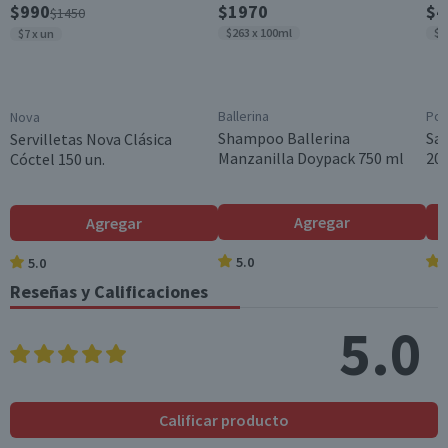
$990
$1970
$4
$1450
[""]
$263 x 100ml
$3
$7 x un
Garantía Mínima Legal
Válida hasta su fecha de caducidad
Ballerina
Pom
Nova
Shampoo Ballerina
Sa
Servilletas Nova Clásica
Manzanilla Doypack 750 ml
200
Cóctel 150 un.
Agregar
Agregar
5.0
5.0
Reseñas y Calificaciones
5.0
Calificar producto