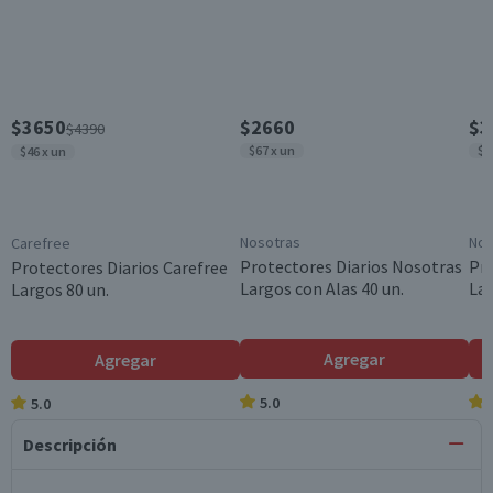
$3650
$2660
$3
$4390
$67 x un
$6
$46 x un
Nosotras
Nos
Carefree
Protectores Diarios Nosotras
Pro
Protectores Diarios Carefree
Largos con Alas 40 un.
Lar
Largos 80 un.
Agregar
Agregar
5.0
5.0
Descripción