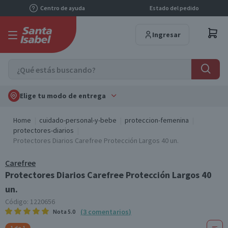
Centro de ayuda
Estado del pedido
Ingresar
Elige tu modo de entrega
Home
cuidado-personal-y-bebe
proteccion-femenina
protectores-diarios
Protectores Diarios Carefree Protección Largos 40 un.
Carefree
Protectores Diarios Carefree Protección Largos 40
un.
Código:
1220656
(
3
comentarios
)
Nota
5.0
1 de 1