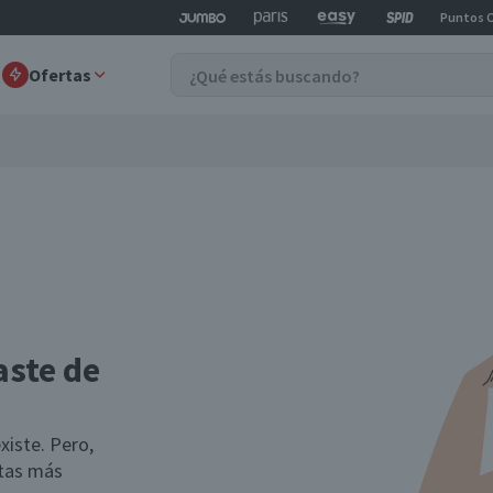
Puntos 
Ofertas
aste de
xiste. Pero,
rtas más