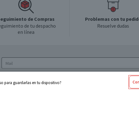
eguimiento de Compras
Problemas con tu pedid
eguimiento de tu despacho
Resuelve dudas
en línea
Acepto los
Términos y Condiciones
y la
Política
Con
o para guardarlas en tu dispositivo?
de privacidad y de tratamiento de datos
personales
sabel
Cencosud
ores
Paris