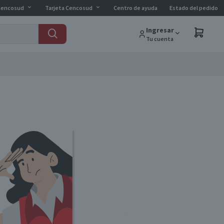
Cencosud
Tarjeta Cencosud
Centro de ayuda
Estado del pedido
Ingresar
Tu cuenta