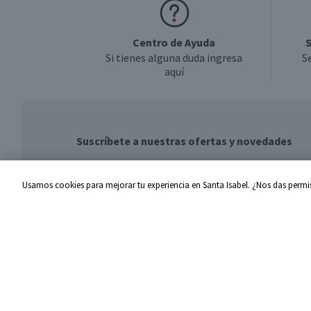
Centro de Ayuda
S
Si tienes alguna duda ingresa
S
aquí
Suscríbete a nuestras ofertas y novedades
Usamos cookies para mejorar tu experiencia en Santa Isabel. ¿Nos das permis
Centro de Ayuda
Santa I
Problemas con tu pedido
Proveed