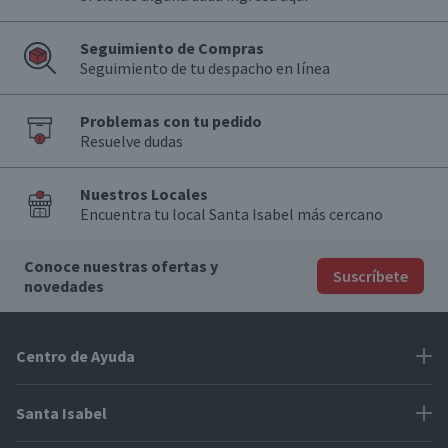
Seguimiento de Compras
Seguimiento de tu despacho en línea
Problemas con tu pedido
Resuelve dudas
Nuestros Locales
Encuentra tu local Santa Isabel más cercano
Conoce nuestras ofertas y
Suscríbete
novedades
Centro de Ayuda
Problemas con tu pedido
Santa Isabel
Información de pago