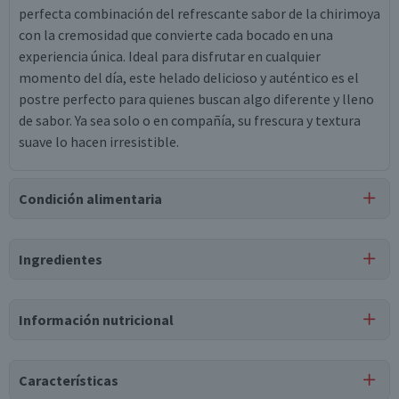
perfecta combinación del refrescante sabor de la chirimoya
con la cremosidad que convierte cada bocado en una
experiencia única. Ideal para disfrutar en cualquier
momento del día, este helado delicioso y auténtico es el
postre perfecto para quienes buscan algo diferente y lleno
de sabor. Ya sea solo o en compañía, su frescura y textura
suave lo hacen irresistible.
Condición alimentaria
Certificación
Ingredientes
Libre de
Gluten
Ingredientes
Información nutricional
agua, azúcar, jarabe de glucosa, leche descremada en polvo,
grasa vegetal de palma, emulsionante mono y diglicéridos
de ácidos grasos, emulsionante polisorbato 80,
Características