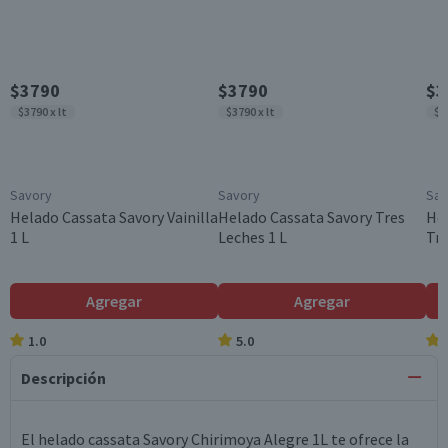
$3790
$3790
$3
$3790 x lt
$3790 x lt
$3
Savory
Savory
Sav
Helado Cassata Savory Vainilla
Helado Cassata Savory Tres
Hel
1 L
Leches 1 L
Tri
Agregar
Agregar
1.0
5.0
Descripción
El helado cassata Savory Chirimoya Alegre 1L te ofrece la