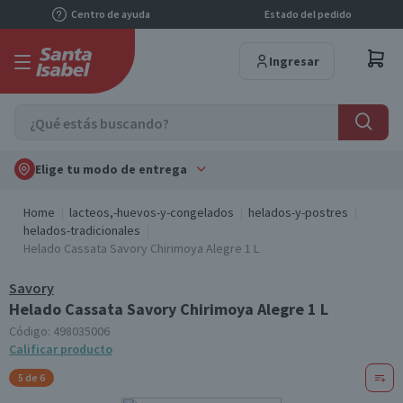
Centro de ayuda
Estado del pedido
Ingresar
Elige tu modo de entrega
Home
lacteos,-huevos-y-congelados
helados-y-postres
helados-tradicionales
Helado Cassata Savory Chirimoya Alegre 1 L
Savory
Helado Cassata Savory Chirimoya Alegre 1 L
Código:
498035006
Calificar producto
5 de 6