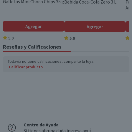
Galletas Mini Choco Chips 35 g
Bebida Coca-Cola Zero 3 L
Pap
Am
Agregar
Agregar
5.0
5.0
Reseñas y Calificaciones
Todavía no tiene calificaciones, comparte la tuya.
Calificar producto
Centro de Ayuda
Si tienes alguna duda ingresa aquí